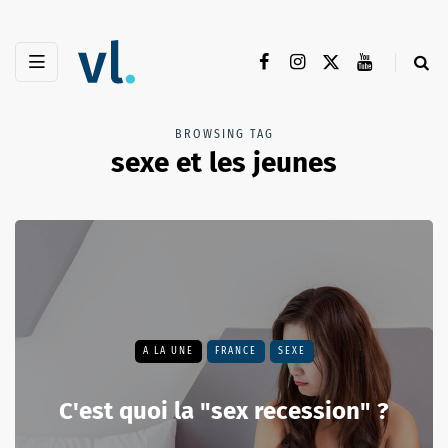
BROWSING TAG
sexe et les jeunes
A LA UNE
FRANCE
SEXE
C'est quoi la "sex recession" ?