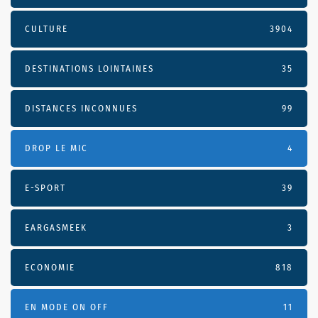
CULTURE
3904
DESTINATIONS LOINTAINES
35
DISTANCES INCONNUES
99
DROP LE MIC
4
E-SPORT
39
EARGASMEEK
3
ECONOMIE
818
EN MODE ON OFF
11