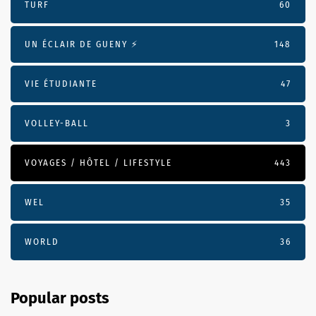
TURF
60
UN ÉCLAIR DE GUENY ⚡️
148
VIE ÉTUDIANTE
47
VOLLEY-BALL
3
VOYAGES / HÔTEL / LIFESTYLE
443
WEL
35
WORLD
36
Popular posts