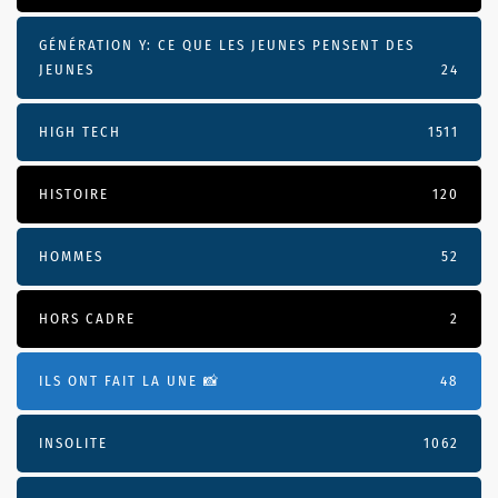
GÉNÉRATION Y: CE QUE LES JEUNES PENSENT DES
JEUNES
24
HIGH TECH
1511
HISTOIRE
120
HOMMES
52
HORS CADRE
2
ILS ONT FAIT LA UNE 📸
48
INSOLITE
1062