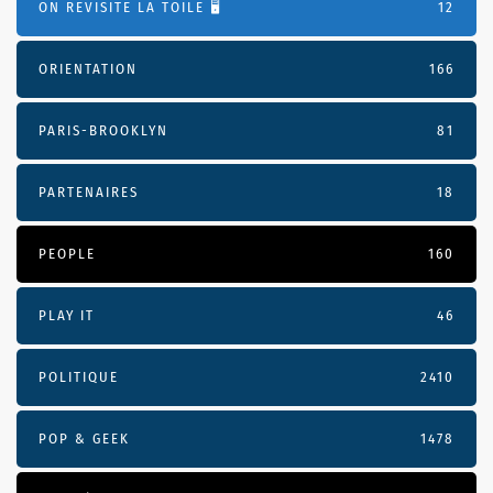
ON REVISITE LA TOILE 🖥️
12
ORIENTATION
166
PARIS-BROOKLYN
81
PARTENAIRES
18
PEOPLE
160
PLAY IT
46
POLITIQUE
2410
POP & GEEK
1478