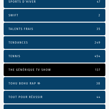
SPORTS D'HIVER
47
SWIFT
2
TALENTS FRAIS
35
TENDANCES
249
TENNIS
454
THE GÉNÉRIQUE TV SHOW
137
TOHU BOHU RAP 🤟
38
TOUT POUR RÉUSSIR
44