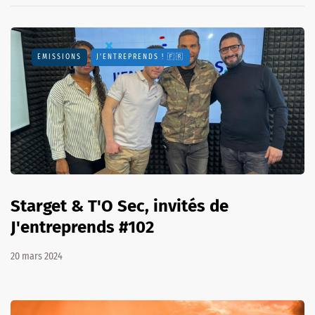
EMISSIONS
J'ENTREPRENDS ! 🇫🇷
Starget & T'O Sec, invités de
J'entreprends #102
20 mars 2024