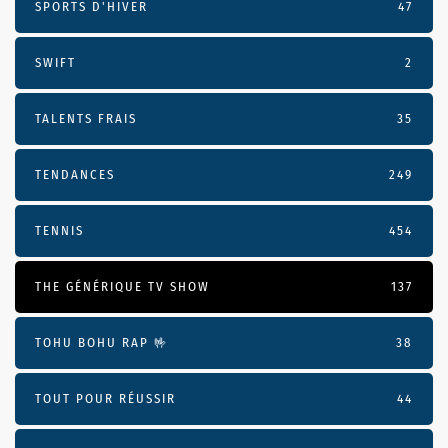
SPORTS D'HIVER
47
SWIFT
2
TALENTS FRAIS
35
TENDANCES
249
TENNIS
454
THE GÉNÉRIQUE TV SHOW
137
TOHU BOHU RAP 🤟
38
TOUT POUR RÉUSSIR
44