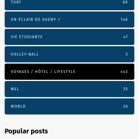
TURF
60
UN ÉCLAIR DE GUENY ⚡️
148
VIE ÉTUDIANTE
47
VOLLEY-BALL
3
VOYAGES / HÔTEL / LIFESTYLE
443
WEL
35
WORLD
36
Popular posts