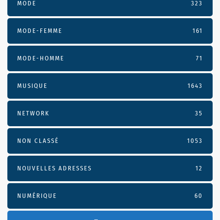
MODE
323
MODE-FEMME
161
MODE-HOMME
71
MUSIQUE
1643
NETWORK
35
NON CLASSÉ
1053
NOUVELLES ADRESSES
12
NUMÉRIQUE
60