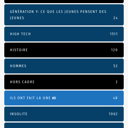
GÉNÉRATION Y: CE QUE LES JEUNES PENSENT DES
JEUNES
24
HIGH TECH
1511
HISTOIRE
120
HOMMES
52
HORS CADRE
2
ILS ONT FAIT LA UNE 📸
48
INSOLITE
1062