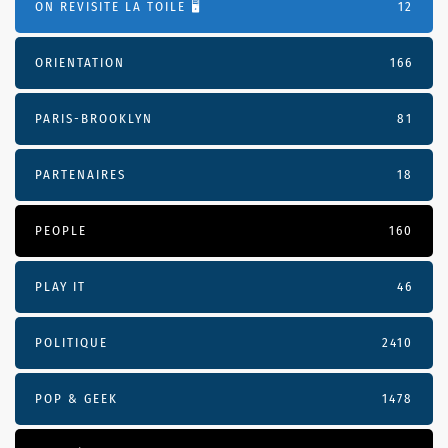
ON REVISITE LA TOILE 🖥️
12
ORIENTATION
166
PARIS-BROOKLYN
81
PARTENAIRES
18
PEOPLE
160
PLAY IT
46
POLITIQUE
2410
POP & GEEK
1478