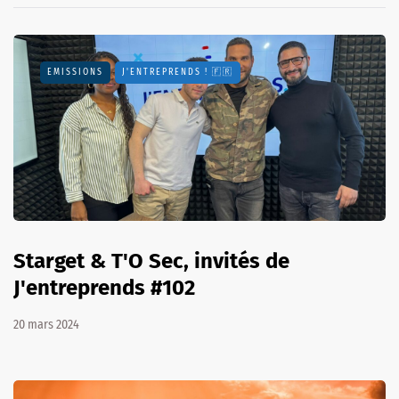
EMISSIONS
J'ENTREPRENDS ! 🇫🇷
Starget & T'O Sec, invités de
J'entreprends #102
20 mars 2024