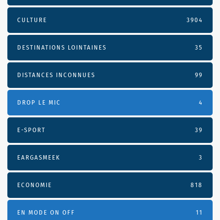
CULTURE
3904
DESTINATIONS LOINTAINES
35
DISTANCES INCONNUES
99
DROP LE MIC
4
E-SPORT
39
EARGASMEEK
3
ECONOMIE
818
EN MODE ON OFF
11