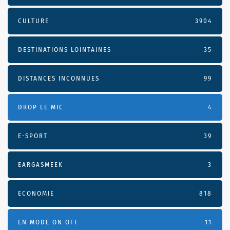
CULTURE
3904
DESTINATIONS LOINTAINES
35
DISTANCES INCONNUES
99
DROP LE MIC
4
E-SPORT
39
EARGASMEEK
3
ECONOMIE
818
EN MODE ON OFF
11