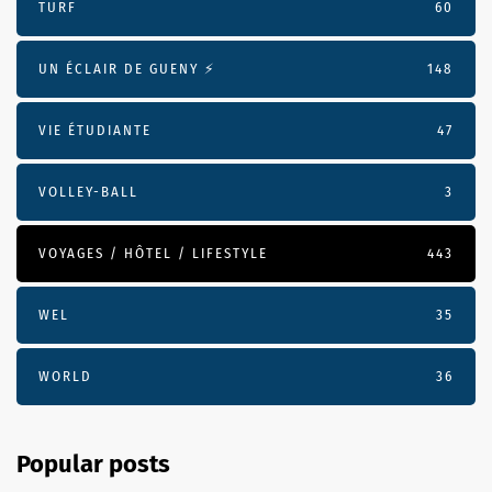
TURF
60
UN ÉCLAIR DE GUENY ⚡️
148
VIE ÉTUDIANTE
47
VOLLEY-BALL
3
VOYAGES / HÔTEL / LIFESTYLE
443
WEL
35
WORLD
36
Popular posts