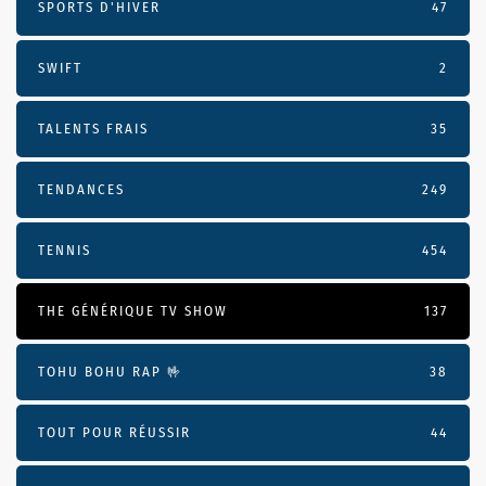
SPORTS D'HIVER
47
SWIFT
2
TALENTS FRAIS
35
TENDANCES
249
TENNIS
454
THE GÉNÉRIQUE TV SHOW
137
TOHU BOHU RAP 🤟
38
TOUT POUR RÉUSSIR
44