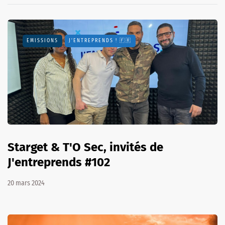
EMISSIONS
J'ENTREPRENDS ! 🇫🇷
Starget & T'O Sec, invités de
J'entreprends #102
20 mars 2024