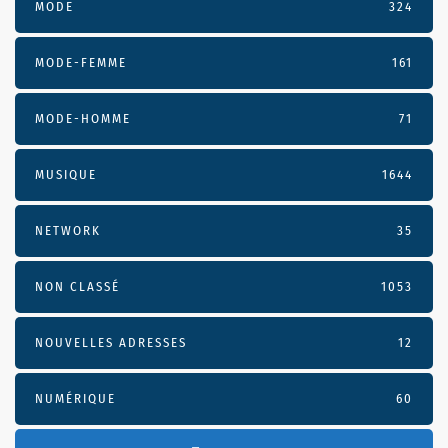
MODE
324
MODE-FEMME
161
MODE-HOMME
71
MUSIQUE
1644
NETWORK
35
NON CLASSÉ
1053
NOUVELLES ADRESSES
12
NUMÉRIQUE
60