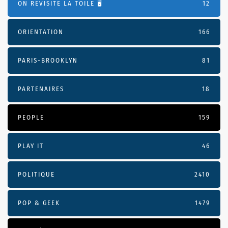
ON REVISITE LA TOILE 🖥️
12
ORIENTATION
166
PARIS-BROOKLYN
81
PARTENAIRES
18
PEOPLE
159
PLAY IT
46
POLITIQUE
2410
POP & GEEK
1479