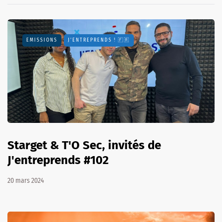
EMISSIONS
J'ENTREPRENDS ! 🇫🇷
Starget & T'O Sec, invités de
J'entreprends #102
20 mars 2024