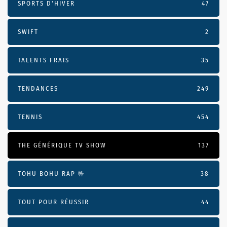
SPORTS D'HIVER
47
SWIFT
2
TALENTS FRAIS
35
TENDANCES
249
TENNIS
454
THE GÉNÉRIQUE TV SHOW
137
TOHU BOHU RAP 🤟
38
TOUT POUR RÉUSSIR
44