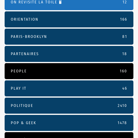
ON REVISITE LA TOILE 🖥️
12
ORIENTATION
166
PARIS-BROOKLYN
81
PARTENAIRES
18
PEOPLE
160
PLAY IT
46
POLITIQUE
2410
POP & GEEK
1478