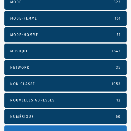
MODE
323
MODE-FEMME
161
MODE-HOMME
71
MUSIQUE
1643
NETWORK
35
NON CLASSÉ
1053
NOUVELLES ADRESSES
12
NUMÉRIQUE
60