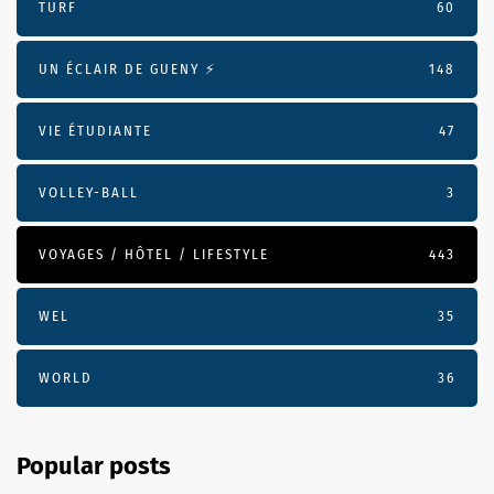
TURF
60
UN ÉCLAIR DE GUENY ⚡️
148
VIE ÉTUDIANTE
47
VOLLEY-BALL
3
VOYAGES / HÔTEL / LIFESTYLE
443
WEL
35
WORLD
36
Popular posts