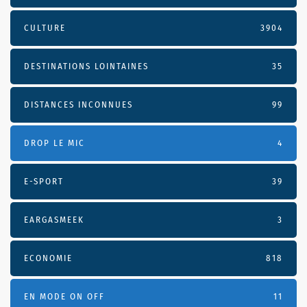
CULTURE
3904
DESTINATIONS LOINTAINES
35
DISTANCES INCONNUES
99
DROP LE MIC
4
E-SPORT
39
EARGASMEEK
3
ECONOMIE
818
EN MODE ON OFF
11