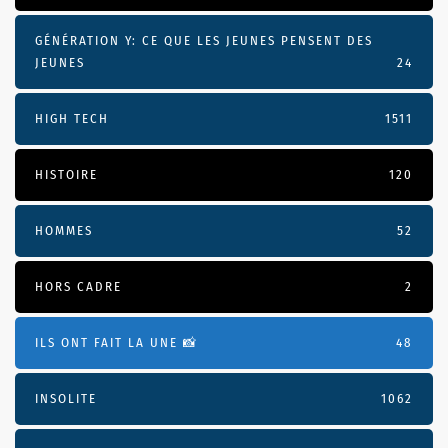
GÉNÉRATION Y: CE QUE LES JEUNES PENSENT DES
JEUNES
24
HIGH TECH
1511
HISTOIRE
120
HOMMES
52
HORS CADRE
2
ILS ONT FAIT LA UNE 📸
48
INSOLITE
1062