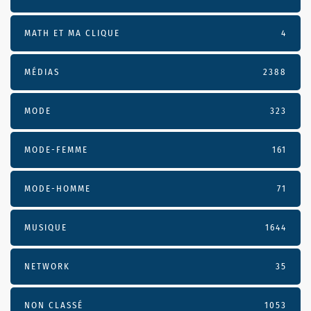
MATH ET MA CLIQUE
4
MÉDIAS
2388
MODE
323
MODE-FEMME
161
MODE-HOMME
71
MUSIQUE
1644
NETWORK
35
NON CLASSÉ
1053