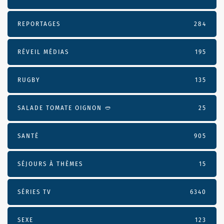
REPORTAGES
284
RÉVEIL MÉDIAS
195
RUGBY
135
SALADE TOMATE OIGNON 🥙
25
SANTÉ
905
SÉJOURS À THÈMES
15
SÉRIES TV
6340
SEXE
123