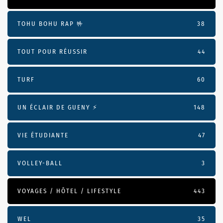
TOHU BOHU RAP 🤟
38
TOUT POUR RÉUSSIR
44
TURF
60
UN ÉCLAIR DE GUENY ⚡️
148
VIE ÉTUDIANTE
47
VOLLEY-BALL
3
VOYAGES / HÔTEL / LIFESTYLE
443
WEL
35