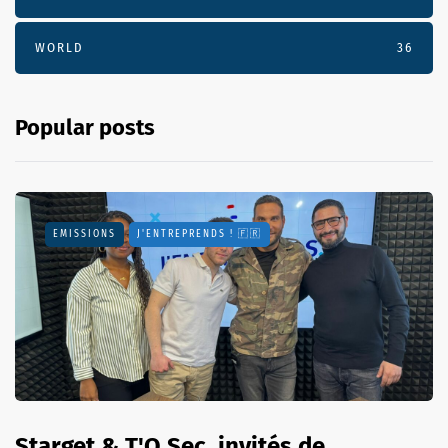
WORLD
36
Popular posts
EMISSIONS
J'ENTREPRENDS ! 🇫🇷
Starget & T'O Sec, invités de