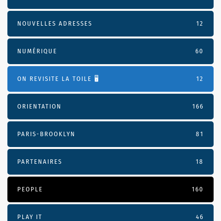
NOUVELLES ADRESSES
12
NUMÉRIQUE
60
ON REVISITE LA TOILE 🖥️
12
ORIENTATION
166
PARIS-BROOKLYN
81
PARTENAIRES
18
PEOPLE
160
PLAY IT
46