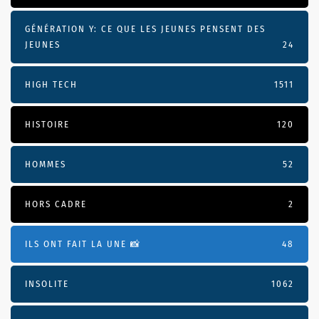
GÉNÉRATION Y: CE QUE LES JEUNES PENSENT DES
JEUNES
24
HIGH TECH
1511
HISTOIRE
120
HOMMES
52
HORS CADRE
2
ILS ONT FAIT LA UNE 📸
48
INSOLITE
1062