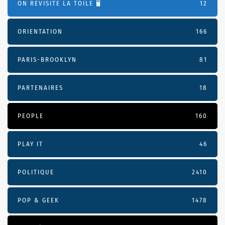
ON REVISITE LA TOILE 🖥️
12
ORIENTATION
166
PARIS-BROOKLYN
81
PARTENAIRES
18
PEOPLE
160
PLAY IT
46
POLITIQUE
2410
POP & GEEK
1478