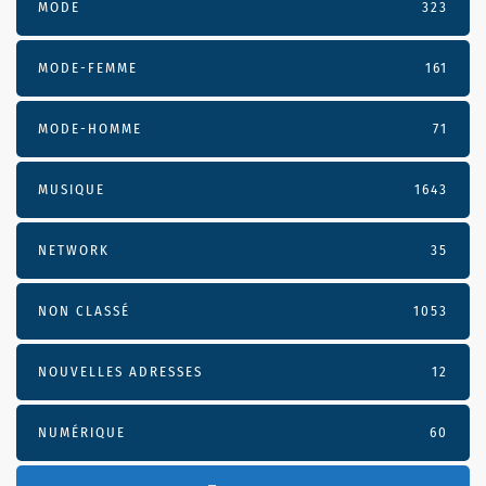
MODE
323
MODE-FEMME
161
MODE-HOMME
71
MUSIQUE
1643
NETWORK
35
NON CLASSÉ
1053
NOUVELLES ADRESSES
12
NUMÉRIQUE
60