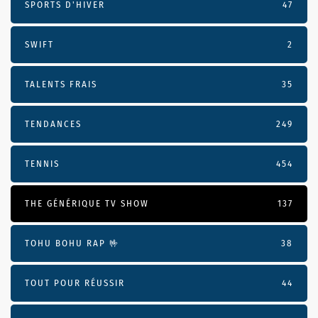
SPORTS D'HIVER
47
SWIFT
2
TALENTS FRAIS
35
TENDANCES
249
TENNIS
454
THE GÉNÉRIQUE TV SHOW
137
TOHU BOHU RAP 🤟
38
TOUT POUR RÉUSSIR
44