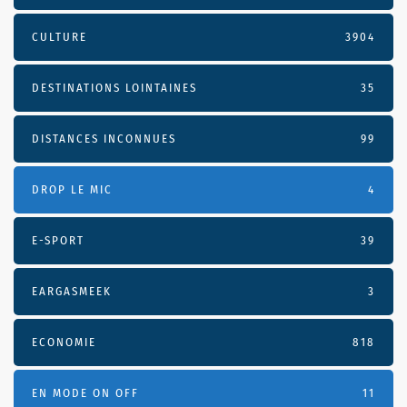
CULTURE
3904
DESTINATIONS LOINTAINES
35
DISTANCES INCONNUES
99
DROP LE MIC
4
E-SPORT
39
EARGASMEEK
3
ECONOMIE
818
EN MODE ON OFF
11