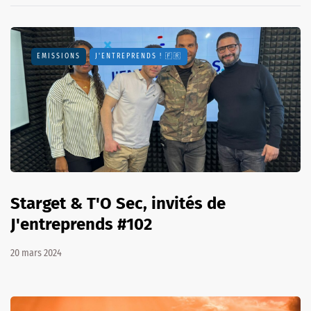
EMISSIONS
J'ENTREPRENDS ! 🇫🇷
Starget & T'O Sec, invités de
J'entreprends #102
20 mars 2024