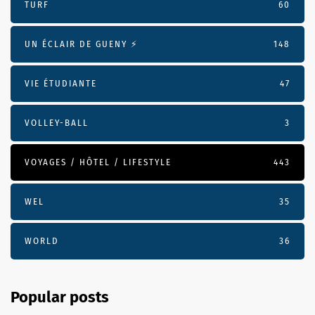
TURF
60
UN ÉCLAIR DE GUENY ⚡️
148
VIE ÉTUDIANTE
47
VOLLEY-BALL
3
VOYAGES / HÔTEL / LIFESTYLE
443
WEL
35
WORLD
36
Popular posts