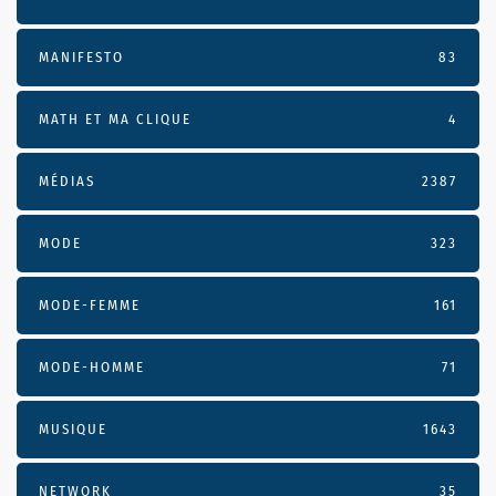
MANIFESTO
83
MATH ET MA CLIQUE
4
MÉDIAS
2387
MODE
323
MODE-FEMME
161
MODE-HOMME
71
MUSIQUE
1643
NETWORK
35