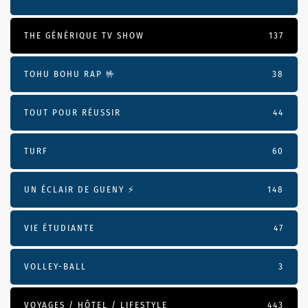
THE GÉNÉRIQUE TV SHOW
137
TOHU BOHU RAP 🤟
38
TOUT POUR RÉUSSIR
44
TURF
60
UN ÉCLAIR DE GUENY ⚡️
148
VIE ÉTUDIANTE
47
VOLLEY-BALL
3
VOYAGES / HÔTEL / LIFESTYLE
443