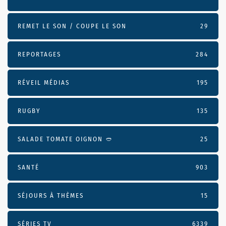
REMET LE SON / COUPE LE SON
29
REPORTAGES
284
RÉVEIL MÉDIAS
195
RUGBY
135
SALADE TOMATE OIGNON 🥙
25
SANTÉ
903
SÉJOURS À THÈMES
15
SÉRIES TV
6339