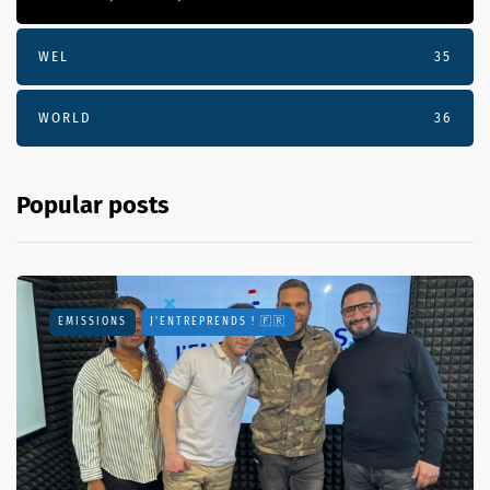
WEL
35
WORLD
36
Popular posts
EMISSIONS
J'ENTREPRENDS ! 🇫🇷