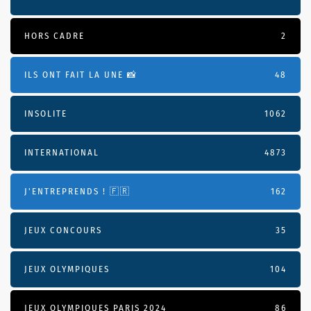
HORS CADRE
2
ILS ONT FAIT LA UNE 📸
48
INSOLITE
1062
INTERNATIONAL
4873
J'ENTREPRENDS ! 🇫🇷
162
JEUX CONCOURS
35
JEUX OLYMPIQUES
104
JEUX OLYMPIQUES PARIS 2024
86