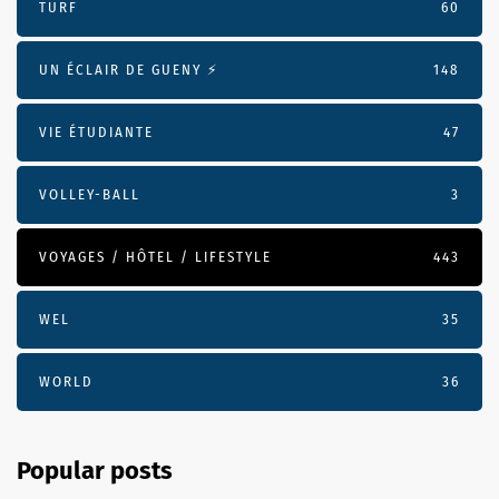
TURF
60
UN ÉCLAIR DE GUENY ⚡️
148
VIE ÉTUDIANTE
47
VOLLEY-BALL
3
VOYAGES / HÔTEL / LIFESTYLE
443
WEL
35
WORLD
36
Popular posts