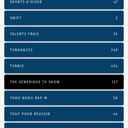
SPORTS D'HIVER
47
SWIFT
2
TALENTS FRAIS
35
TENDANCES
249
TENNIS
454
THE GÉNÉRIQUE TV SHOW
137
TOHU BOHU RAP 🤟
38
TOUT POUR RÉUSSIR
44