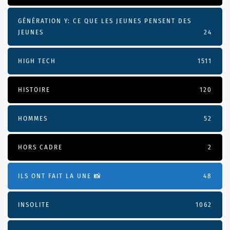
GÉNÉRATION Y: CE QUE LES JEUNES PENSENT DES
JEUNES
24
HIGH TECH
1511
HISTOIRE
120
HOMMES
52
HORS CADRE
2
ILS ONT FAIT LA UNE 📸
48
INSOLITE
1062