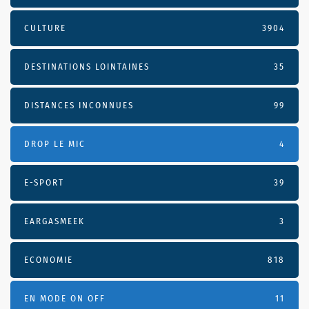
CULTURE
3904
DESTINATIONS LOINTAINES
35
DISTANCES INCONNUES
99
DROP LE MIC
4
E-SPORT
39
EARGASMEEK
3
ECONOMIE
818
EN MODE ON OFF
11