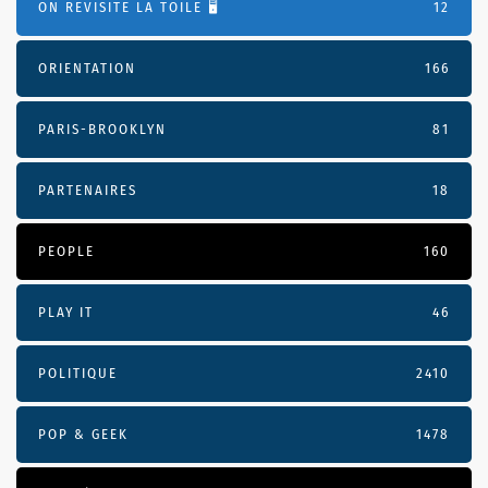
ON REVISITE LA TOILE 🖥️
12
ORIENTATION
166
PARIS-BROOKLYN
81
PARTENAIRES
18
PEOPLE
160
PLAY IT
46
POLITIQUE
2410
POP & GEEK
1478