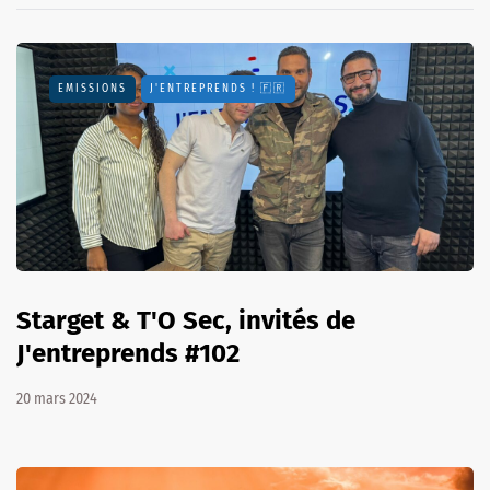
EMISSIONS
J'ENTREPRENDS ! 🇫🇷
Starget & T'O Sec, invités de
J'entreprends #102
20 mars 2024