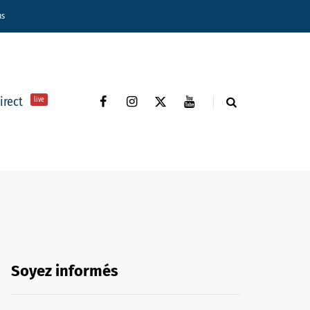
ns
direct
live
Soyez informés