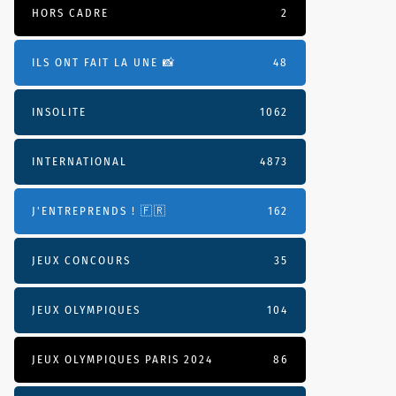
HORS CADRE
2
ILS ONT FAIT LA UNE 📸
48
INSOLITE
1062
INTERNATIONAL
4873
J'ENTREPRENDS ! 🇫🇷
162
JEUX CONCOURS
35
JEUX OLYMPIQUES
104
JEUX OLYMPIQUES PARIS 2024
86