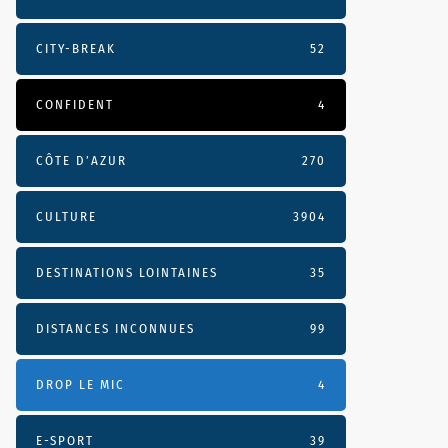
CITY-BREAK
52
CONFIDENT
4
CÔTE D’AZUR
270
CULTURE
3904
DESTINATIONS LOINTAINES
35
DISTANCES INCONNUES
99
DROP LE MIC
4
E-SPORT
39