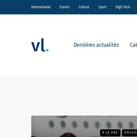
International
France
Culture
Sport
High Tech
Dernières actualités
Ca
A LA UNE
DOSSIE