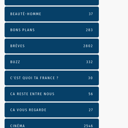
BEAUTÉ-HOMME
37
BONS PLANS
283
BRÈVES
2802
BUZZ
332
C'EST QUOI TA FRANCE ?
30
CA RESTE ENTRE NOUS
56
CA VOUS REGARDE
27
CINÉMA
2546