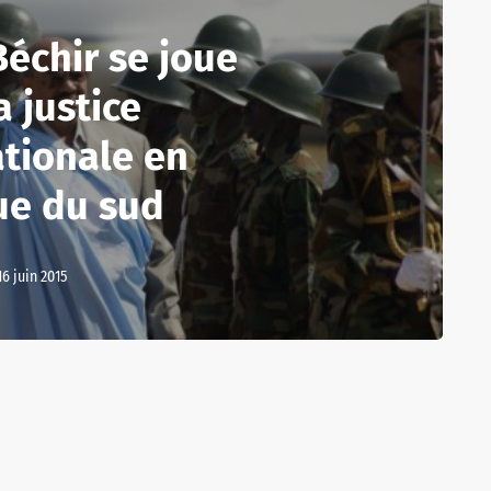
échir se joue
a justice
ationale en
ue du sud
16 juin 2015