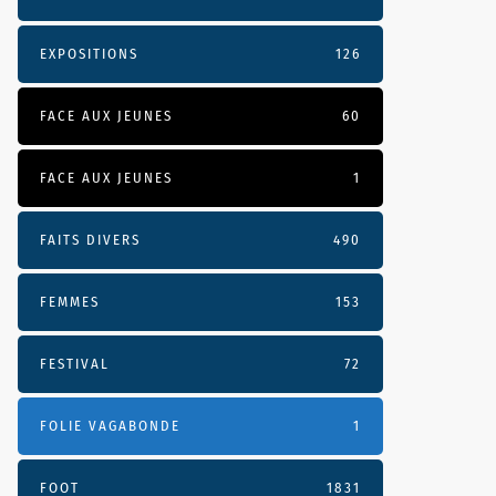
EXPOSITIONS
126
FACE AUX JEUNES
60
FACE AUX JEUNES
1
FAITS DIVERS
490
FEMMES
153
FESTIVAL
72
FOLIE VAGABONDE
1
FOOT
1831