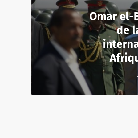
Omar el-B
de l
intern
Afriq