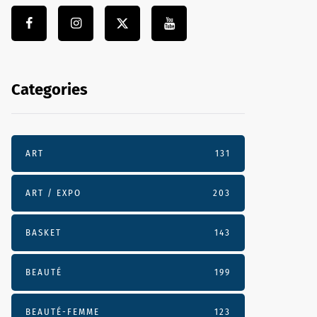
Categories
ART
131
ART / EXPO
203
BASKET
143
BEAUTÉ
199
BEAUTÉ-FEMME
123