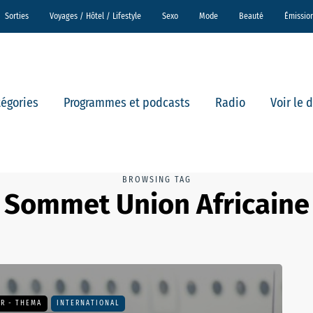
Sorties
Voyages / Hôtel / Lifestyle
Sexo
Mode
Beauté
Émissio
tégories
Programmes et podcasts
Radio
Voir le 
BROWSING TAG
Sommet Union Africaine
R - THEMA
INTERNATIONAL