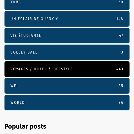
TURF
60
UN ÉCLAIR DE GUENY ⚡️
148
VIE ÉTUDIANTE
47
VOLLEY-BALL
3
VOYAGES / HÔTEL / LIFESTYLE
443
WEL
35
WORLD
36
Popular posts