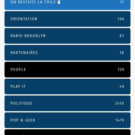
ON REVISITE LA TOILE 🖥️
12
ORIENTATION
166
PARIS-BROOKLYN
81
PARTENAIRES
18
PEOPLE
159
PLAY IT
46
POLITIQUE
2410
POP & GEEK
1479