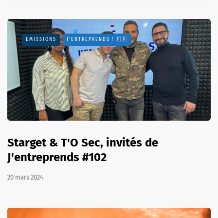
EMISSIONS
J'ENTREPRENDS ! 🇫🇷
Starget & T'O Sec, invités de
J'entreprends #102
20 mars 2024