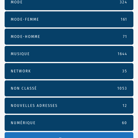
MODE
324
MODE-FEMME
161
MODE-HOMME
71
MUSIQUE
1644
NETWORK
35
NON CLASSÉ
1053
NOUVELLES ADRESSES
12
NUMÉRIQUE
60