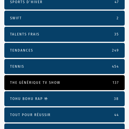
SPORTS D'HIVER
47
SWIFT
2
TALENTS FRAIS
35
TENDANCES
249
TENNIS
454
THE GÉNÉRIQUE TV SHOW
137
TOHU BOHU RAP 🤟
38
TOUT POUR RÉUSSIR
44