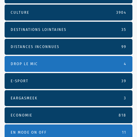
CULTURE
3904
DESTINATIONS LOINTAINES
35
DISTANCES INCONNUES
99
DROP LE MIC
4
E-SPORT
39
EARGASMEEK
3
ECONOMIE
818
EN MODE ON OFF
11