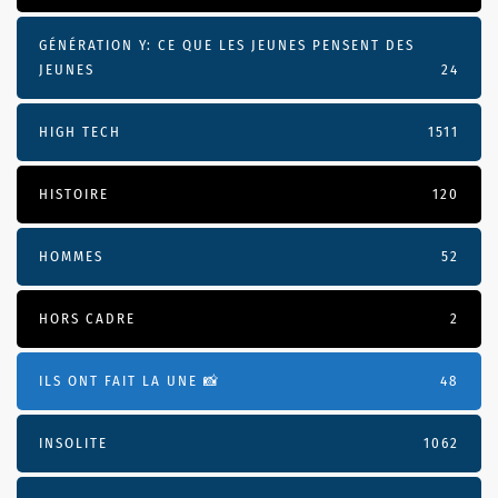
GÉNÉRATION Y: CE QUE LES JEUNES PENSENT DES
JEUNES
24
HIGH TECH
1511
HISTOIRE
120
HOMMES
52
HORS CADRE
2
ILS ONT FAIT LA UNE 📸
48
INSOLITE
1062