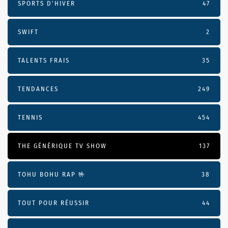
SPORTS D'HIVER
47
SWIFT
2
TALENTS FRAIS
35
TENDANCES
249
TENNIS
454
THE GÉNÉRIQUE TV SHOW
137
TOHU BOHU RAP 🤟
38
TOUT POUR RÉUSSIR
44