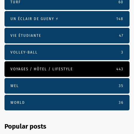
TURF
60
UN ÉCLAIR DE GUENY ⚡️
148
VIE ÉTUDIANTE
47
VOLLEY-BALL
3
VOYAGES / HÔTEL / LIFESTYLE
443
WEL
35
WORLD
36
Popular posts