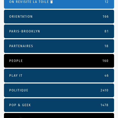
ON REVISITE LA TOILE 🖥️
12
ORIENTATION
166
PARIS-BROOKLYN
81
PARTENAIRES
18
PEOPLE
160
PLAY IT
46
POLITIQUE
2410
POP & GEEK
1478