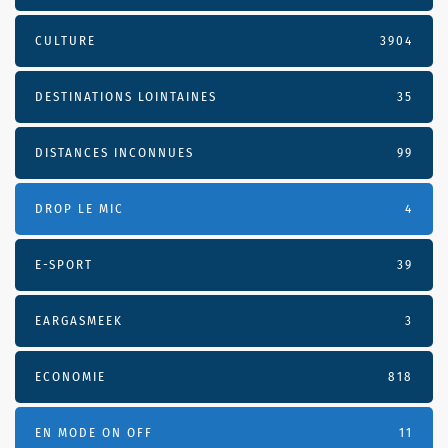
CULTURE
3904
DESTINATIONS LOINTAINES
35
DISTANCES INCONNUES
99
DROP LE MIC
4
E-SPORT
39
EARGASMEEK
3
ECONOMIE
818
EN MODE ON OFF
11