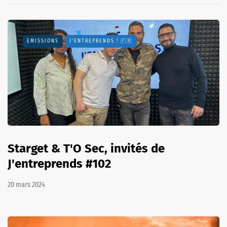
EMISSIONS
J'ENTREPRENDS ! 🇫🇷
Starget & T'O Sec, invités de
J'entreprends #102
20 mars 2024