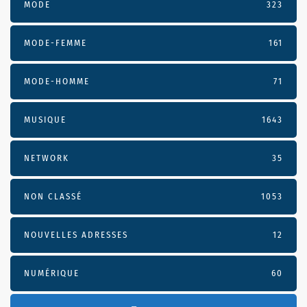
MODE
323
MODE-FEMME
161
MODE-HOMME
71
MUSIQUE
1643
NETWORK
35
NON CLASSÉ
1053
NOUVELLES ADRESSES
12
NUMÉRIQUE
60