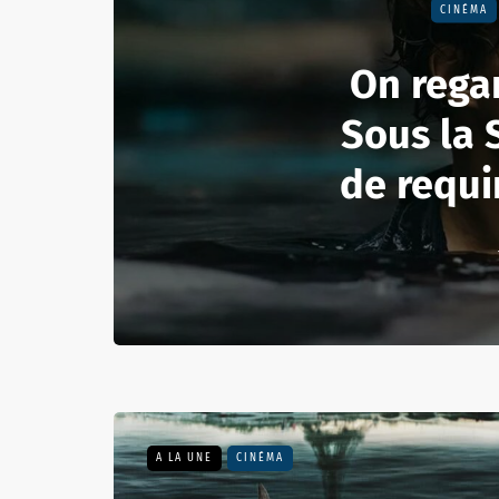
CINÉMA
On rega
Sous la S
de requi
A LA UNE
CINÉMA