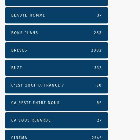
BEAUTÉ-HOMME
37
BONS PLANS
283
BRÈVES
2802
BUZZ
332
C'EST QUOI TA FRANCE ?
30
CA RESTE ENTRE NOUS
56
CA VOUS REGARDE
27
CINÉMA
2546