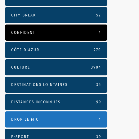
CITY-BREAK
52
CONFIDENT
4
CÔTE D’AZUR
270
CULTURE
3904
DESTINATIONS LOINTAINES
35
DISTANCES INCONNUES
99
DROP LE MIC
4
E-SPORT
39