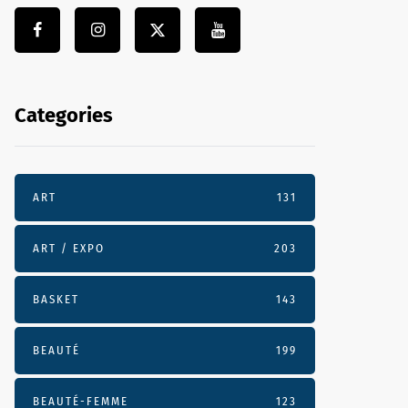
Categories
ART
131
ART / EXPO
203
BASKET
143
BEAUTÉ
199
BEAUTÉ-FEMME
123