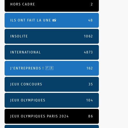
HORS CADRE
2
ILS ONT FAIT LA UNE 📸
48
INSOLITE
1062
INTERNATIONAL
4873
J'ENTREPRENDS ! 🇫🇷
162
JEUX CONCOURS
35
JEUX OLYMPIQUES
104
JEUX OLYMPIQUES PARIS 2024
86