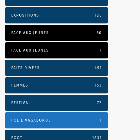
EXPOSITIONS
126
FACE AUX JEUNES
60
FACE AUX JEUNES
1
FAITS DIVERS
491
FEMMES
153
FESTIVAL
72
FOLIE VAGABONDE
1
FOOT
1831