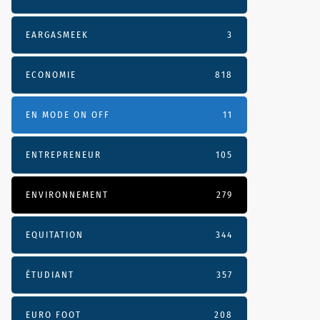
EARGASMEEK
3
ECONOMIE
818
EN MODE ON OFF
11
ENTREPRENEUR
105
ENVIRONNEMENT
279
EQUITATION
344
ÉTUDIANT
357
EURO FOOT
208