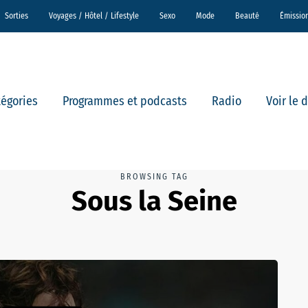
Sorties
Voyages / Hôtel / Lifestyle
Sexo
Mode
Beauté
Émissio
tégories
Programmes et podcasts
Radio
Voir le 
BROWSING TAG
Sous la Seine