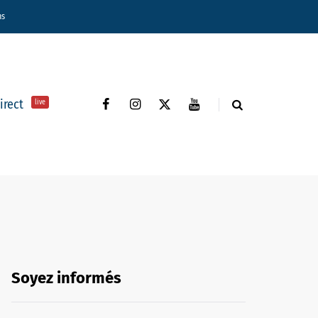
ns
direct
live
Soyez informés