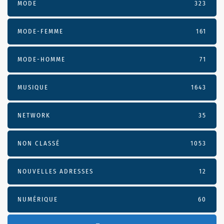
MODE
323
MODE-FEMME
161
MODE-HOMME
71
MUSIQUE
1643
NETWORK
35
NON CLASSÉ
1053
NOUVELLES ADRESSES
12
NUMÉRIQUE
60