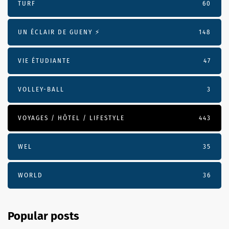
TURF
60
UN ÉCLAIR DE GUENY ⚡️
148
VIE ÉTUDIANTE
47
VOLLEY-BALL
3
VOYAGES / HÔTEL / LIFESTYLE
443
WEL
35
WORLD
36
Popular posts