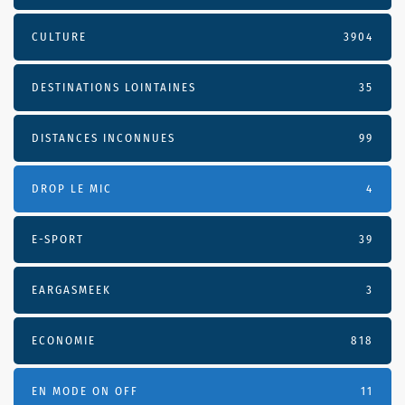
CULTURE
3904
DESTINATIONS LOINTAINES
35
DISTANCES INCONNUES
99
DROP LE MIC
4
E-SPORT
39
EARGASMEEK
3
ECONOMIE
818
EN MODE ON OFF
11