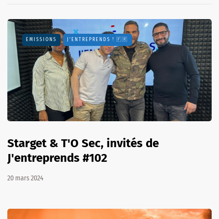
EMISSIONS
J'ENTREPRENDS ! 🇫🇷
Starget & T'O Sec, invités de
J'entreprends #102
20 mars 2024