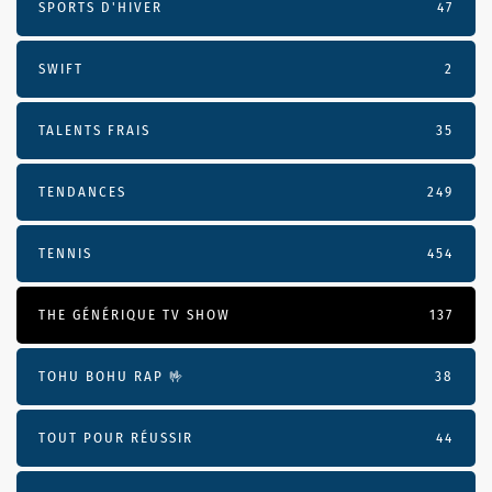
SPORTS D'HIVER
47
SWIFT
2
TALENTS FRAIS
35
TENDANCES
249
TENNIS
454
THE GÉNÉRIQUE TV SHOW
137
TOHU BOHU RAP 🤟
38
TOUT POUR RÉUSSIR
44