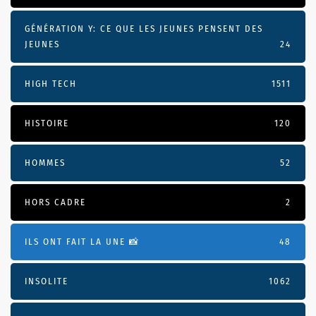
GÉNÉRATION Y: CE QUE LES JEUNES PENSENT DES
JEUNES
24
HIGH TECH
1511
HISTOIRE
120
HOMMES
52
HORS CADRE
2
ILS ONT FAIT LA UNE 📸
48
INSOLITE
1062