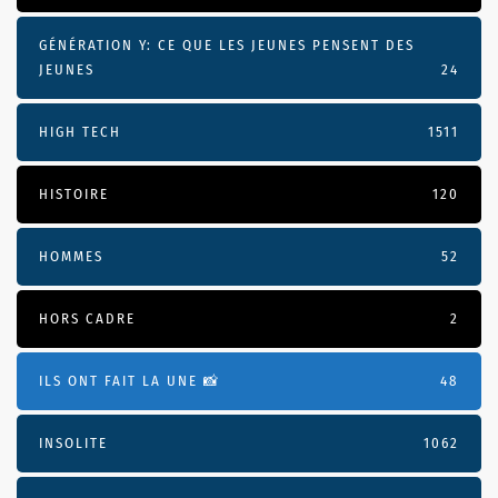
GÉNÉRATION Y: CE QUE LES JEUNES PENSENT DES
JEUNES
24
HIGH TECH
1511
HISTOIRE
120
HOMMES
52
HORS CADRE
2
ILS ONT FAIT LA UNE 📸
48
INSOLITE
1062