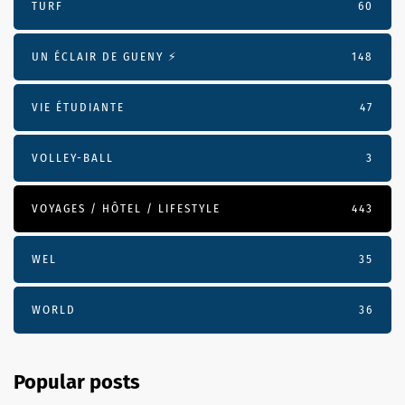
TURF
60
UN ÉCLAIR DE GUENY ⚡️
148
VIE ÉTUDIANTE
47
VOLLEY-BALL
3
VOYAGES / HÔTEL / LIFESTYLE
443
WEL
35
WORLD
36
Popular posts