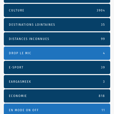
CULTURE
3904
DESTINATIONS LOINTAINES
35
DISTANCES INCONNUES
99
DROP LE MIC
4
E-SPORT
39
EARGASMEEK
3
ECONOMIE
818
EN MODE ON OFF
11