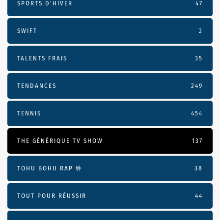
SPORTS D'HIVER
47
SWIFT
2
TALENTS FRAIS
35
TENDANCES
249
TENNIS
454
THE GÉNÉRIQUE TV SHOW
137
TOHU BOHU RAP 🤟
38
TOUT POUR RÉUSSIR
44