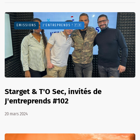
EMISSIONS
J'ENTREPRENDS ! 🇫🇷
Starget & T'O Sec, invités de
J'entreprends #102
20 mars 2024