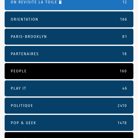
ON REVISITE LA TOILE 🖥️
12
ORIENTATION
166
PARIS-BROOKLYN
81
PARTENAIRES
18
PEOPLE
160
PLAY IT
46
POLITIQUE
2410
POP & GEEK
1478