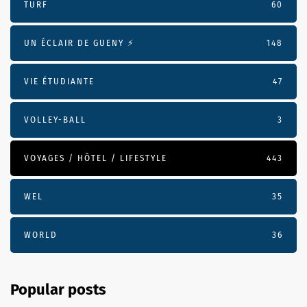
TURF
60
UN ÉCLAIR DE GUENY ⚡️
148
VIE ÉTUDIANTE
47
VOLLEY-BALL
3
VOYAGES / HÔTEL / LIFESTYLE
443
WEL
35
WORLD
36
Popular posts