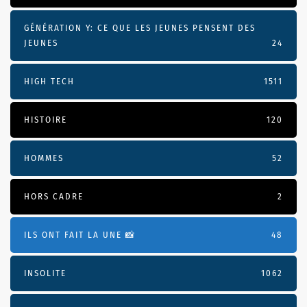
GÉNÉRATION Y: CE QUE LES JEUNES PENSENT DES
JEUNES
24
HIGH TECH
1511
HISTOIRE
120
HOMMES
52
HORS CADRE
2
ILS ONT FAIT LA UNE 📸
48
INSOLITE
1062