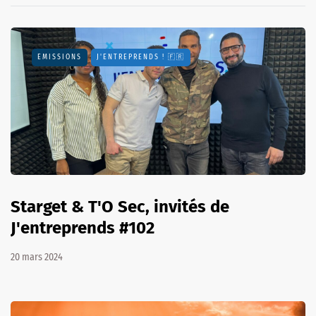
EMISSIONS
J'ENTREPRENDS ! 🇫🇷
Starget & T'O Sec, invités de
J'entreprends #102
20 mars 2024