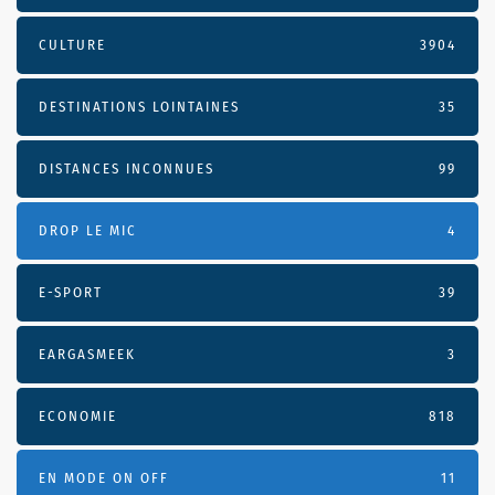
CULTURE
3904
DESTINATIONS LOINTAINES
35
DISTANCES INCONNUES
99
DROP LE MIC
4
E-SPORT
39
EARGASMEEK
3
ECONOMIE
818
EN MODE ON OFF
11