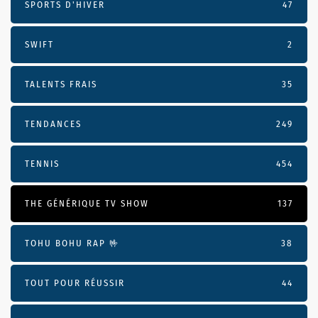
SPORTS D'HIVER
47
SWIFT
2
TALENTS FRAIS
35
TENDANCES
249
TENNIS
454
THE GÉNÉRIQUE TV SHOW
137
TOHU BOHU RAP 🤟
38
TOUT POUR RÉUSSIR
44