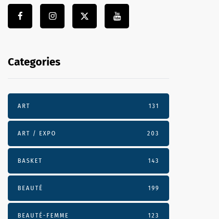
Categories
ART
131
ART / EXPO
203
BASKET
143
BEAUTÉ
199
BEAUTÉ-FEMME
123