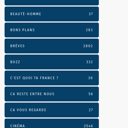
BEAUTÉ-HOMME
37
BONS PLANS
283
BRÈVES
2802
BUZZ
332
C'EST QUOI TA FRANCE ?
30
CA RESTE ENTRE NOUS
56
CA VOUS REGARDE
27
CINÉMA
2546