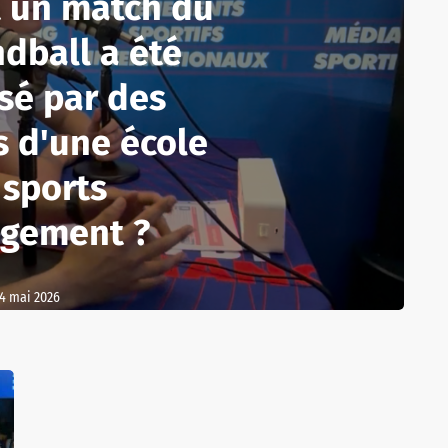
un match du
dball a été
sé par des
s d'une école
 sports
gement ?
4 mai 2026