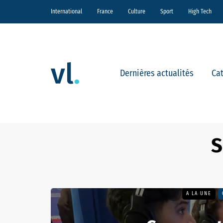
International
France
Culture
Sport
High Tech
Dernières actualités
Ca
S
A LA UNE