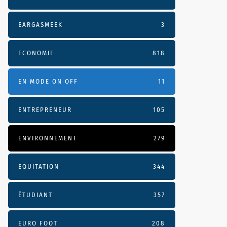
EARGASMEEK
3
ECONOMIE
818
EN MODE ON OFF
11
ENTREPRENEUR
105
ENVIRONNEMENT
279
EQUITATION
344
ÉTUDIANT
357
EURO FOOT
208