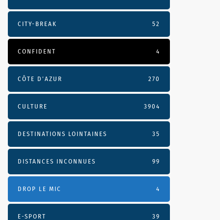
CITY-BREAK
52
CONFIDENT
4
CÔTE D’AZUR
270
CULTURE
3904
DESTINATIONS LOINTAINES
35
DISTANCES INCONNUES
99
DROP LE MIC
4
E-SPORT
39