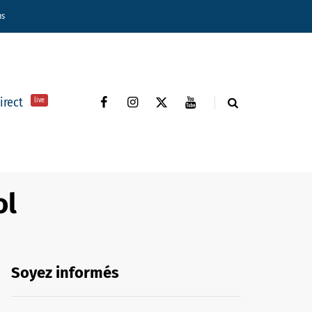
ns
direct
live
ol
Soyez informés