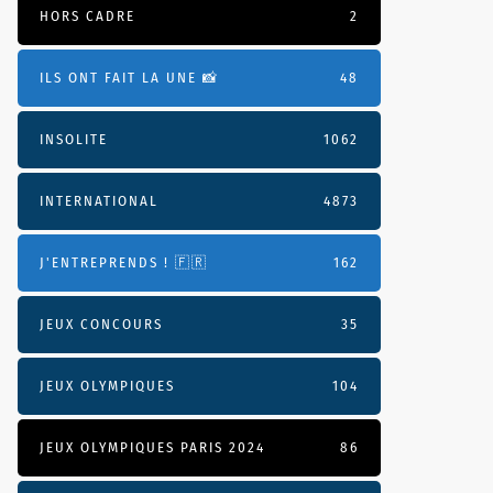
HORS CADRE
2
ILS ONT FAIT LA UNE 📸
48
INSOLITE
1062
INTERNATIONAL
4873
J'ENTREPRENDS ! 🇫🇷
162
JEUX CONCOURS
35
JEUX OLYMPIQUES
104
JEUX OLYMPIQUES PARIS 2024
86