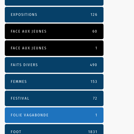
EXPOSITIONS
126
FACE AUX JEUNES
60
FACE AUX JEUNES
1
FAITS DIVERS
490
FEMMES
153
FESTIVAL
72
FOLIE VAGABONDE
1
FOOT
1831