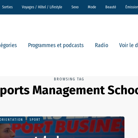
Sorties
Voyages / Hôtel / Lifestyle
Sexo
Mode
Beauté
Émissio
tégories
Programmes et podcasts
Radio
Voir le 
BROWSING TAG
ports Management Scho
ORIENTATION
SPORT