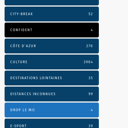
CITY-BREAK
52
CONFIDENT
4
CÔTE D’AZUR
270
CULTURE
3904
DESTINATIONS LOINTAINES
35
DISTANCES INCONNUES
99
DROP LE MIC
4
E-SPORT
39