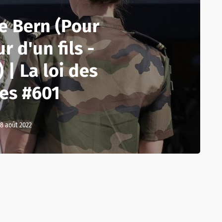
e Bern (Pour
r d'un fils -
 | La loi des
ies #601
18 août 2022