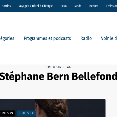
Sorties
Voyages / Hôtel / Lifestyle
Sexo
Mode
Beauté
Émissio
tégories
Programmes et podcasts
Radio
Voir le 
BROWSING TAG
Stéphane Bern Bellefon
SÉRIES 📺
SÉRIES TV