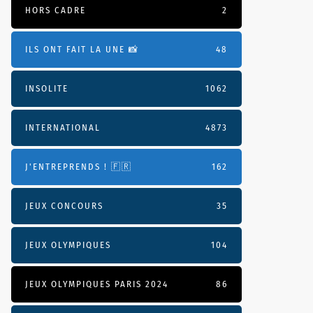
HORS CADRE
2
ILS ONT FAIT LA UNE 📸
48
INSOLITE
1062
INTERNATIONAL
4873
J'ENTREPRENDS ! 🇫🇷
162
JEUX CONCOURS
35
JEUX OLYMPIQUES
104
JEUX OLYMPIQUES PARIS 2024
86