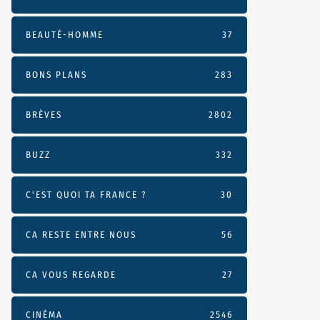
BEAUTÉ-HOMME
37
BONS PLANS
283
BRÈVES
2802
BUZZ
332
C'EST QUOI TA FRANCE ?
30
CA RESTE ENTRE NOUS
56
CA VOUS REGARDE
27
CINÉMA
2546