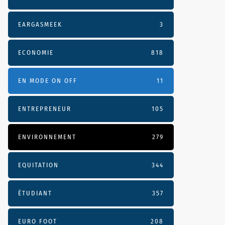
EARGASMEEK
3
ECONOMIE
818
EN MODE ON OFF
11
ENTREPRENEUR
105
ENVIRONNEMENT
279
EQUITATION
344
ÉTUDIANT
357
EURO FOOT
208