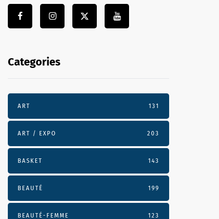
Categories
ART
131
ART / EXPO
203
BASKET
143
BEAUTÉ
199
BEAUTÉ-FEMME
123