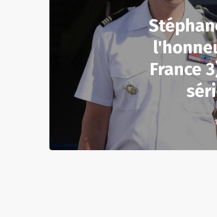
Stéphan
l'honneu
France 3)
sér