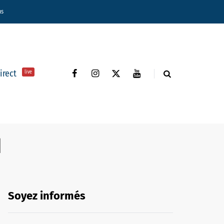
ns
direct
live
d
Soyez informés