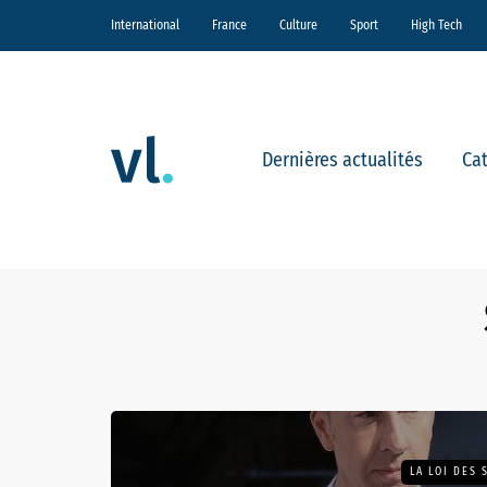
International
France
Culture
Sport
High Tech
Dernières actualités
Ca
LA LOI DES 