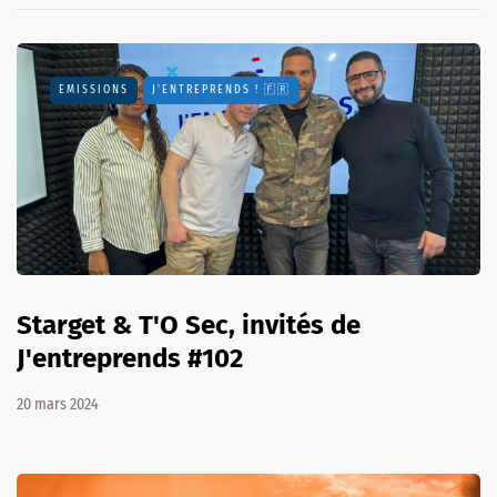
EMISSIONS
J'ENTREPRENDS ! 🇫🇷
Starget & T'O Sec, invités de
J'entreprends #102
20 mars 2024