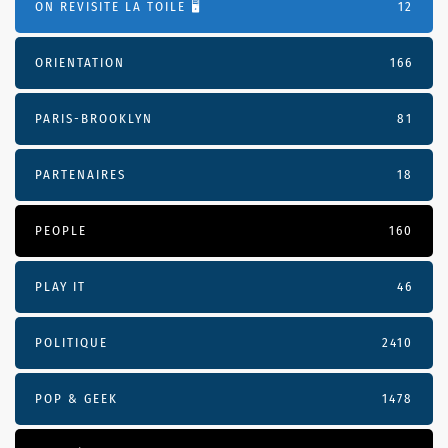
ON REVISITE LA TOILE 🖥️
12
ORIENTATION
166
PARIS-BROOKLYN
81
PARTENAIRES
18
PEOPLE
160
PLAY IT
46
POLITIQUE
2410
POP & GEEK
1478