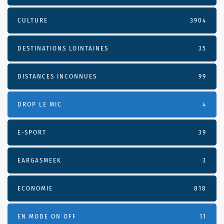
CULTURE
3904
DESTINATIONS LOINTAINES
35
DISTANCES INCONNUES
99
DROP LE MIC
4
E-SPORT
39
EARGASMEEK
3
ECONOMIE
818
EN MODE ON OFF
11