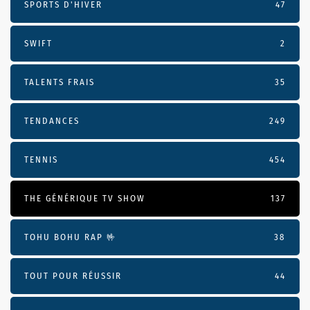
SPORTS D'HIVER
47
SWIFT
2
TALENTS FRAIS
35
TENDANCES
249
TENNIS
454
THE GÉNÉRIQUE TV SHOW
137
TOHU BOHU RAP 🤟
38
TOUT POUR RÉUSSIR
44