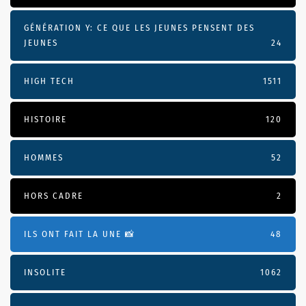
GÉNÉRATION Y: CE QUE LES JEUNES PENSENT DES
JEUNES
24
HIGH TECH
1511
HISTOIRE
120
HOMMES
52
HORS CADRE
2
ILS ONT FAIT LA UNE 📸
48
INSOLITE
1062