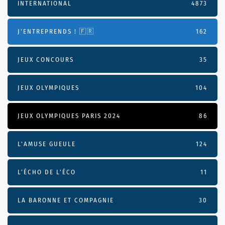
INTERNATIONAL
4873
J'ENTREPRENDS ! 🇫🇷
162
JEUX CONCOURS
35
JEUX OLYMPIQUES
104
JEUX OLYMPIQUES PARIS 2024
86
L'AMUSE GUEULE
124
L’ÉCHO DE L’ÉCO
11
LA BARONNE ET COMPAGNIE
30