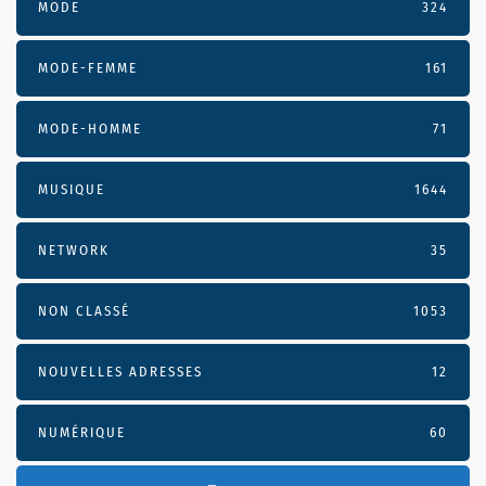
MODE
324
MODE-FEMME
161
MODE-HOMME
71
MUSIQUE
1644
NETWORK
35
NON CLASSÉ
1053
NOUVELLES ADRESSES
12
NUMÉRIQUE
60