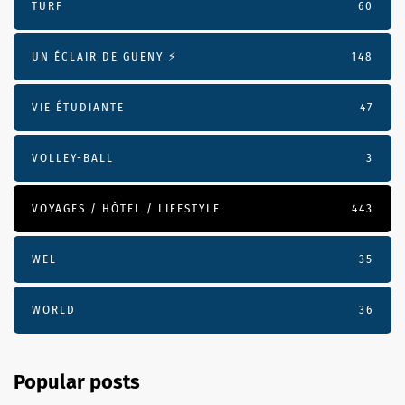
TURF
60
UN ÉCLAIR DE GUENY ⚡️
148
VIE ÉTUDIANTE
47
VOLLEY-BALL
3
VOYAGES / HÔTEL / LIFESTYLE
443
WEL
35
WORLD
36
Popular posts