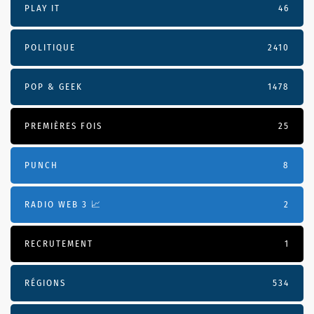
PLAY IT
46
POLITIQUE
2410
POP & GEEK
1478
PREMIÈRES FOIS
25
PUNCH
8
RADIO WEB 3 📈
2
RECRUTEMENT
1
RÉGIONS
534