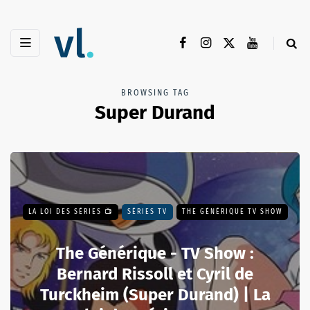
BROWSING TAG
Super Durand
LA LOI DES SÉRIES 📺
SÉRIES TV
THE GÉNÉRIQUE TV SHOW
The Générique - TV Show :
Bernard Rissoll et Cyril de
Turckheim (Super Durand) | La