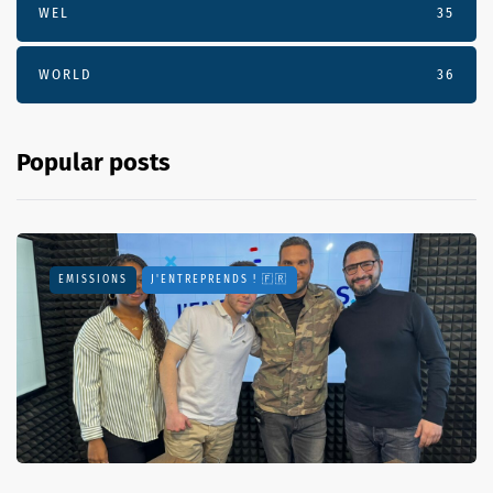
WEL
35
WORLD
36
Popular posts
EMISSIONS
J'ENTREPRENDS ! 🇫🇷