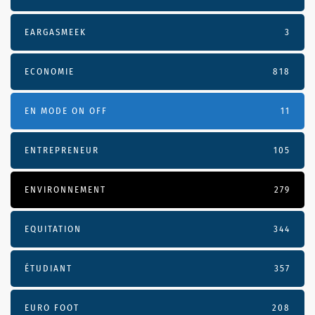
EARGASMEEK
3
ECONOMIE
818
EN MODE ON OFF
11
ENTREPRENEUR
105
ENVIRONNEMENT
279
EQUITATION
344
ÉTUDIANT
357
EURO FOOT
208