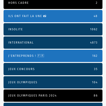
HORS CADRE
2
ILS ONT FAIT LA UNE 📸
48
INSOLITE
1062
INTERNATIONAL
4873
J'ENTREPRENDS ! 🇫🇷
162
JEUX CONCOURS
35
JEUX OLYMPIQUES
104
JEUX OLYMPIQUES PARIS 2024
86