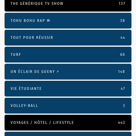
THE GÉNÉRIQUE TV SHOW
137
TOHU BOHU RAP 🤟
38
TOUT POUR RÉUSSIR
44
TURF
60
UN ÉCLAIR DE GUENY ⚡️
148
VIE ÉTUDIANTE
47
VOLLEY-BALL
3
VOYAGES / HÔTEL / LIFESTYLE
443