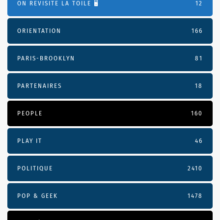
ON REVISITE LA TOILE 🖥️
12
ORIENTATION
166
PARIS-BROOKLYN
81
PARTENAIRES
18
PEOPLE
160
PLAY IT
46
POLITIQUE
2410
POP & GEEK
1478