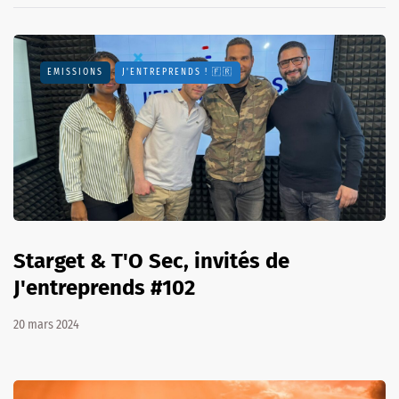
EMISSIONS
J'ENTREPRENDS ! 🇫🇷
Starget & T'O Sec, invités de
J'entreprends #102
20 mars 2024