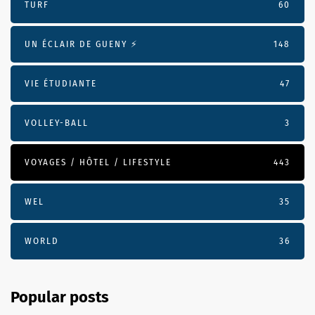
TURF
60
UN ÉCLAIR DE GUENY ⚡️
148
VIE ÉTUDIANTE
47
VOLLEY-BALL
3
VOYAGES / HÔTEL / LIFESTYLE
443
WEL
35
WORLD
36
Popular posts