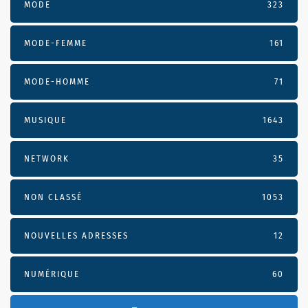
MODE
323
MODE-FEMME
161
MODE-HOMME
71
MUSIQUE
1643
NETWORK
35
NON CLASSÉ
1053
NOUVELLES ADRESSES
12
NUMÉRIQUE
60