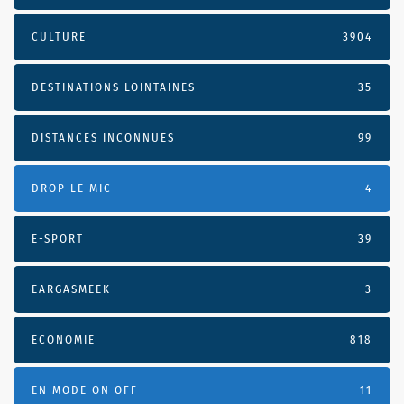
CULTURE
3904
DESTINATIONS LOINTAINES
35
DISTANCES INCONNUES
99
DROP LE MIC
4
E-SPORT
39
EARGASMEEK
3
ECONOMIE
818
EN MODE ON OFF
11