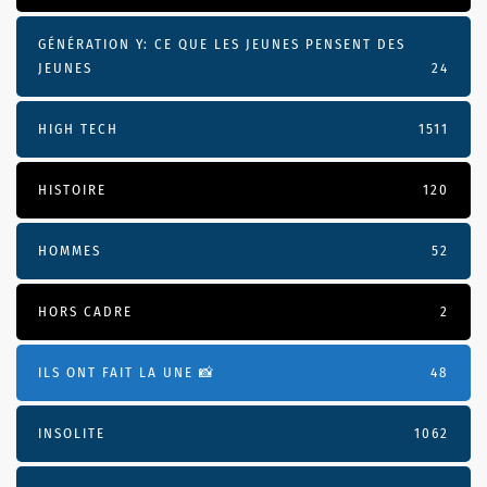
GÉNÉRATION Y: CE QUE LES JEUNES PENSENT DES
JEUNES
24
HIGH TECH
1511
HISTOIRE
120
HOMMES
52
HORS CADRE
2
ILS ONT FAIT LA UNE 📸
48
INSOLITE
1062