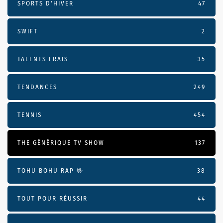
SPORTS D'HIVER
47
SWIFT
2
TALENTS FRAIS
35
TENDANCES
249
TENNIS
454
THE GÉNÉRIQUE TV SHOW
137
TOHU BOHU RAP 🤟
38
TOUT POUR RÉUSSIR
44