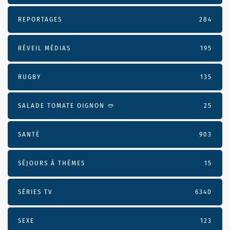
REPORTAGES
284
RÉVEIL MÉDIAS
195
RUGBY
135
SALADE TOMATE OIGNON 🥙
25
SANTÉ
903
SÉJOURS À THÈMES
15
SÉRIES TV
6340
SEXE
123