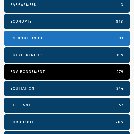
EARGASMEEK
3
ECONOMIE
818
EN MODE ON OFF
11
ENTREPRENEUR
105
ENVIRONNEMENT
279
EQUITATION
344
ÉTUDIANT
357
EURO FOOT
208