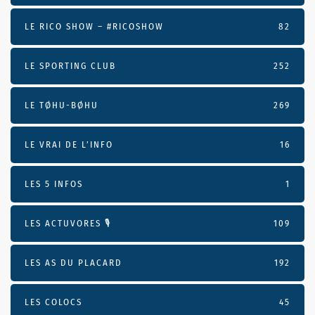
LE RICO SHOW – #RICOSHOW
82
LE SPORTING CLUB
252
LE TØHU-BØHU
269
LE VRAI DE L’INFO
16
LES 5 INFOS
1
LES ACTUVORES 🎙
109
LES AS DU PLACARD
192
LES COLOCS
45