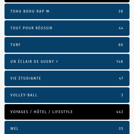
TOHU BOHU RAP 🤟
38
TOUT POUR RÉUSSIR
44
TURF
60
UN ÉCLAIR DE GUENY ⚡️
148
VIE ÉTUDIANTE
47
VOLLEY-BALL
3
VOYAGES / HÔTEL / LIFESTYLE
443
WEL
35