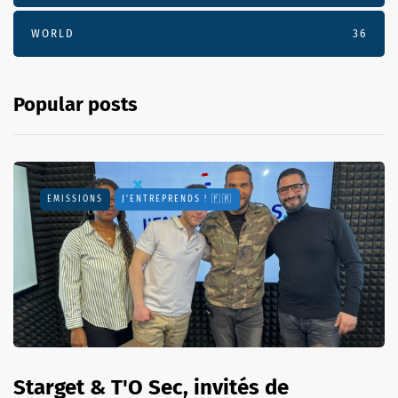
WORLD
36
Popular posts
EMISSIONS
J'ENTREPRENDS ! 🇫🇷
Starget & T'O Sec, invités de