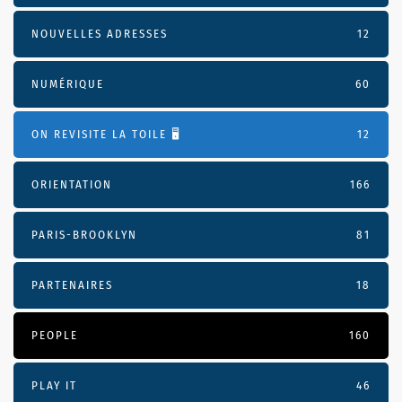
NOUVELLES ADRESSES
12
NUMÉRIQUE
60
ON REVISITE LA TOILE 🖥️
12
ORIENTATION
166
PARIS-BROOKLYN
81
PARTENAIRES
18
PEOPLE
160
PLAY IT
46