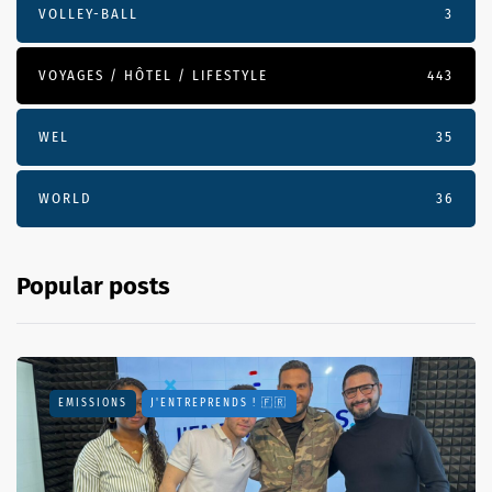
VOLLEY-BALL
3
VOYAGES / HÔTEL / LIFESTYLE
443
WEL
35
WORLD
36
Popular posts
EMISSIONS
J'ENTREPRENDS ! 🇫🇷