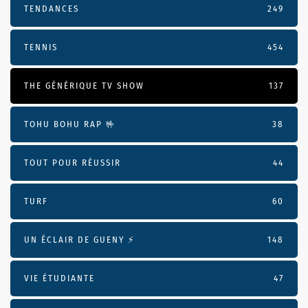
TENDANCES
249
TENNIS
454
THE GÉNÉRIQUE TV SHOW
137
TOHU BOHU RAP 🤟
38
TOUT POUR RÉUSSIR
44
TURF
60
UN ÉCLAIR DE GUENY ⚡️
148
VIE ÉTUDIANTE
47