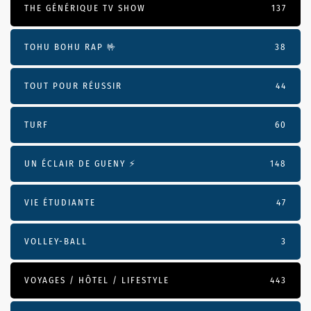
THE GÉNÉRIQUE TV SHOW
137
TOHU BOHU RAP 🤟
38
TOUT POUR RÉUSSIR
44
TURF
60
UN ÉCLAIR DE GUENY ⚡️
148
VIE ÉTUDIANTE
47
VOLLEY-BALL
3
VOYAGES / HÔTEL / LIFESTYLE
443