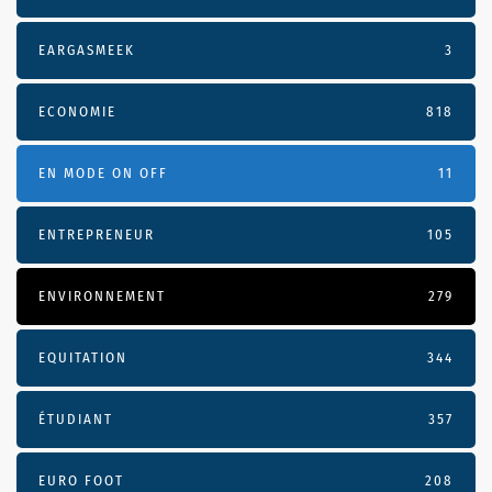
EARGASMEEK
3
ECONOMIE
818
EN MODE ON OFF
11
ENTREPRENEUR
105
ENVIRONNEMENT
279
EQUITATION
344
ÉTUDIANT
357
EURO FOOT
208