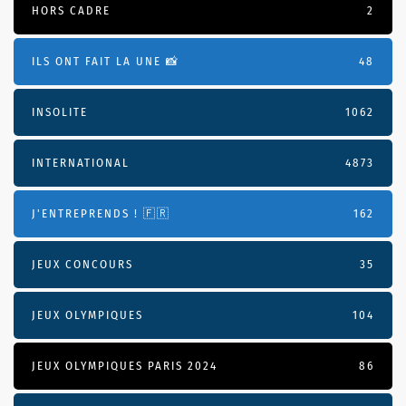
HORS CADRE
2
ILS ONT FAIT LA UNE 📸
48
INSOLITE
1062
INTERNATIONAL
4873
J'ENTREPRENDS ! 🇫🇷
162
JEUX CONCOURS
35
JEUX OLYMPIQUES
104
JEUX OLYMPIQUES PARIS 2024
86