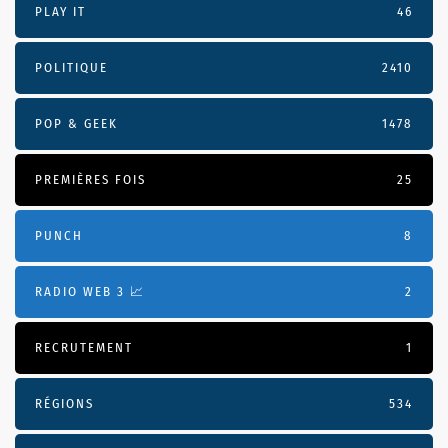
PLAY IT
46
POLITIQUE
2410
POP & GEEK
1478
PREMIÈRES FOIS
25
PUNCH
8
RADIO WEB 3 📈
2
RECRUTEMENT
1
RÉGIONS
534