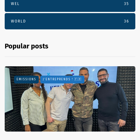
WEL
35
WORLD
36
Popular posts
EMISSIONS
J'ENTREPRENDS ! 🇫🇷