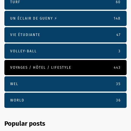
TURF
60
UN ÉCLAIR DE GUENY ⚡️
148
VIE ÉTUDIANTE
47
VOLLEY-BALL
3
VOYAGES / HÔTEL / LIFESTYLE
443
WEL
35
WORLD
36
Popular posts