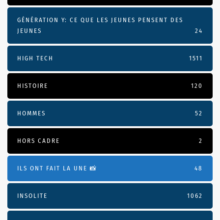
GÉNÉRATION Y: CE QUE LES JEUNES PENSENT DES
JEUNES
24
HIGH TECH
1511
HISTOIRE
120
HOMMES
52
HORS CADRE
2
ILS ONT FAIT LA UNE 📸
48
INSOLITE
1062