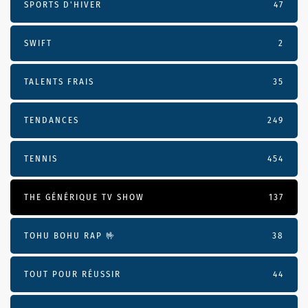
SPORTS D'HIVER
47
SWIFT
2
TALENTS FRAIS
35
TENDANCES
249
TENNIS
454
THE GÉNÉRIQUE TV SHOW
137
TOHU BOHU RAP 🤟
38
TOUT POUR RÉUSSIR
44