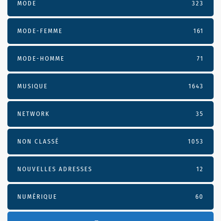
MODE
323
MODE-FEMME
161
MODE-HOMME
71
MUSIQUE
1643
NETWORK
35
NON CLASSÉ
1053
NOUVELLES ADRESSES
12
NUMÉRIQUE
60