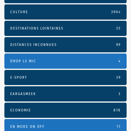
CULTURE
3904
DESTINATIONS LOINTAINES
35
DISTANCES INCONNUES
99
DROP LE MIC
4
E-SPORT
39
EARGASMEEK
3
ECONOMIE
818
EN MODE ON OFF
11