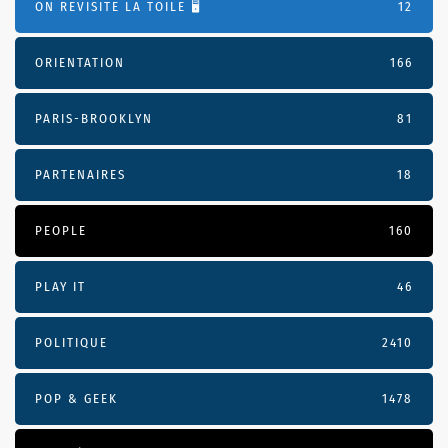
ON REVISITE LA TOILE 🖥️
12
ORIENTATION
166
PARIS-BROOKLYN
81
PARTENAIRES
18
PEOPLE
160
PLAY IT
46
POLITIQUE
2410
POP & GEEK
1478