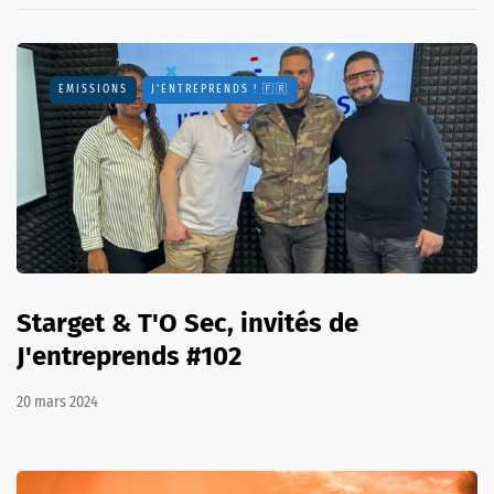
EMISSIONS
J'ENTREPRENDS ! 🇫🇷
Starget & T'O Sec, invités de
J'entreprends #102
20 mars 2024