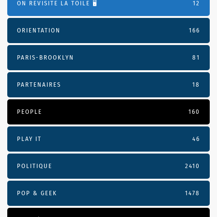
ON REVISITE LA TOILE 🖥️
12
ORIENTATION
166
PARIS-BROOKLYN
81
PARTENAIRES
18
PEOPLE
160
PLAY IT
46
POLITIQUE
2410
POP & GEEK
1478