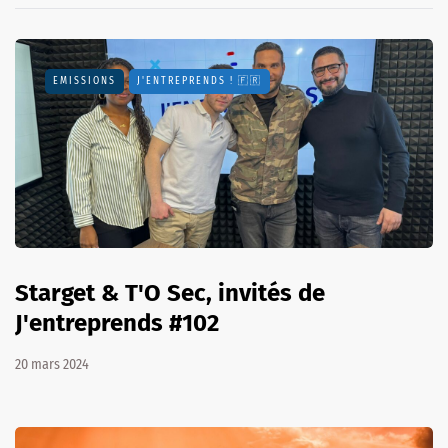
EMISSIONS
J'ENTREPRENDS ! 🇫🇷
Starget & T'O Sec, invités de
J'entreprends #102
20 mars 2024