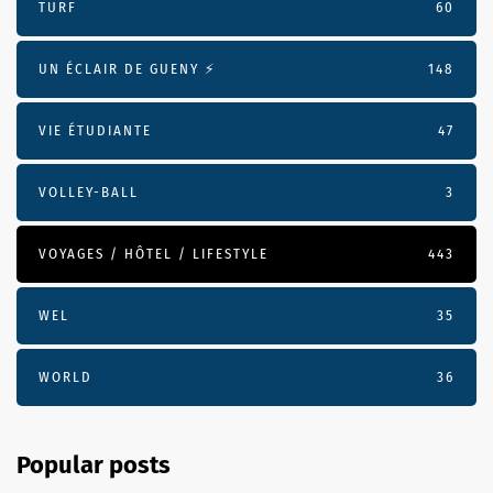
TURF
60
UN ÉCLAIR DE GUENY ⚡️
148
VIE ÉTUDIANTE
47
VOLLEY-BALL
3
VOYAGES / HÔTEL / LIFESTYLE
443
WEL
35
WORLD
36
Popular posts