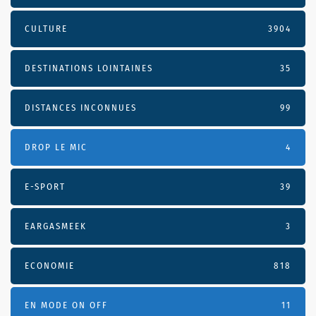
CULTURE
3904
DESTINATIONS LOINTAINES
35
DISTANCES INCONNUES
99
DROP LE MIC
4
E-SPORT
39
EARGASMEEK
3
ECONOMIE
818
EN MODE ON OFF
11