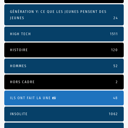
GÉNÉRATION Y: CE QUE LES JEUNES PENSENT DES
JEUNES
24
HIGH TECH
1511
HISTOIRE
120
HOMMES
52
HORS CADRE
2
ILS ONT FAIT LA UNE 📸
48
INSOLITE
1062