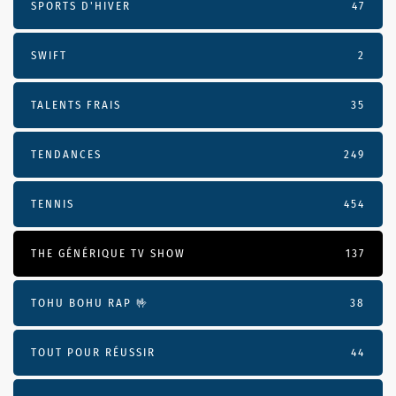
SPORTS D'HIVER
47
SWIFT
2
TALENTS FRAIS
35
TENDANCES
249
TENNIS
454
THE GÉNÉRIQUE TV SHOW
137
TOHU BOHU RAP 🤟
38
TOUT POUR RÉUSSIR
44