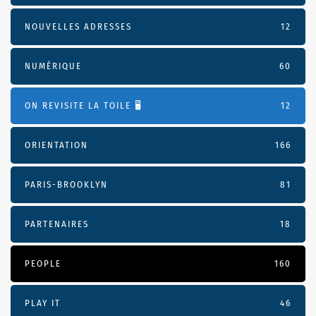
NOUVELLES ADRESSES
12
NUMÉRIQUE
60
ON REVISITE LA TOILE 🖥️
12
ORIENTATION
166
PARIS-BROOKLYN
81
PARTENAIRES
18
PEOPLE
160
PLAY IT
46