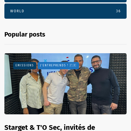
WORLD
36
Popular posts
EMISSIONS
J'ENTREPRENDS ! 🇫🇷
Starget & T'O Sec, invités de