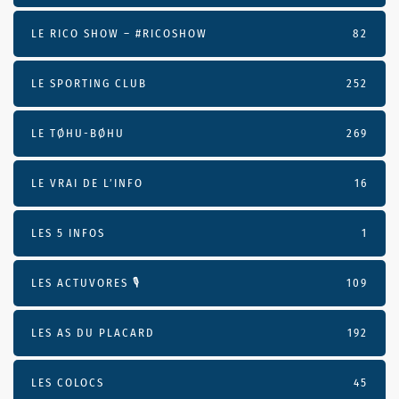
LE RICO SHOW – #RICOSHOW
82
LE SPORTING CLUB
252
LE TØHU-BØHU
269
LE VRAI DE L’INFO
16
LES 5 INFOS
1
LES ACTUVORES 🎙
109
LES AS DU PLACARD
192
LES COLOCS
45