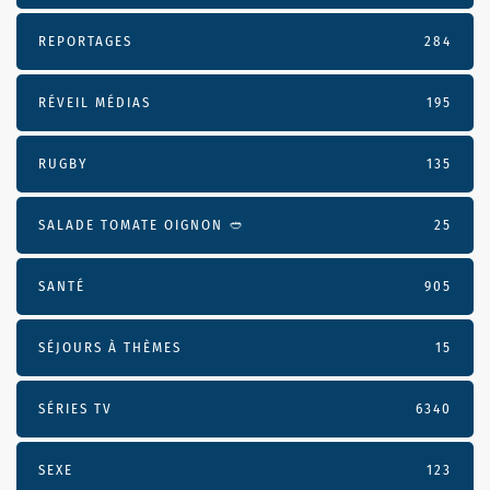
REPORTAGES
284
RÉVEIL MÉDIAS
195
RUGBY
135
SALADE TOMATE OIGNON 🥙
25
SANTÉ
905
SÉJOURS À THÈMES
15
SÉRIES TV
6340
SEXE
123