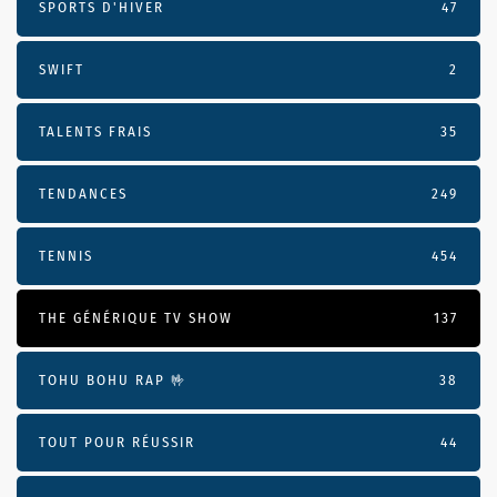
SPORTS D'HIVER
47
SWIFT
2
TALENTS FRAIS
35
TENDANCES
249
TENNIS
454
THE GÉNÉRIQUE TV SHOW
137
TOHU BOHU RAP 🤟
38
TOUT POUR RÉUSSIR
44