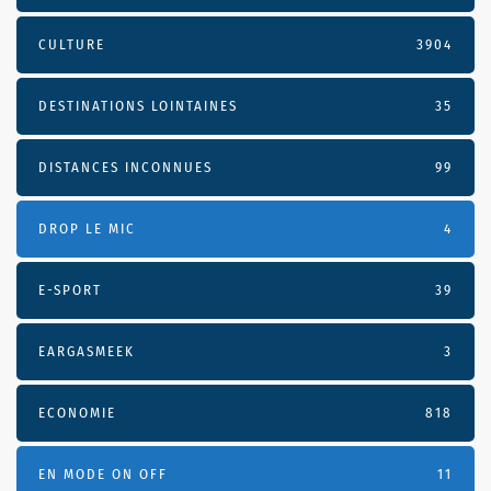
CULTURE
3904
DESTINATIONS LOINTAINES
35
DISTANCES INCONNUES
99
DROP LE MIC
4
E-SPORT
39
EARGASMEEK
3
ECONOMIE
818
EN MODE ON OFF
11