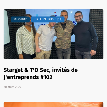
EMISSIONS
J'ENTREPRENDS ! 🇫🇷
Starget & T'O Sec, invités de
J'entreprends #102
20 mars 2024