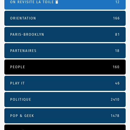
ON REVISITE LA TOILE 🖥️
12
ORIENTATION
166
PARIS-BROOKLYN
81
PARTENAIRES
18
PEOPLE
160
PLAY IT
46
POLITIQUE
2410
POP & GEEK
1478