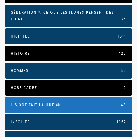
GÉNÉRATION Y: CE QUE LES JEUNES PENSENT DES
JEUNES
24
HIGH TECH
1511
HISTOIRE
120
HOMMES
52
HORS CADRE
2
ILS ONT FAIT LA UNE 📸
48
INSOLITE
1062