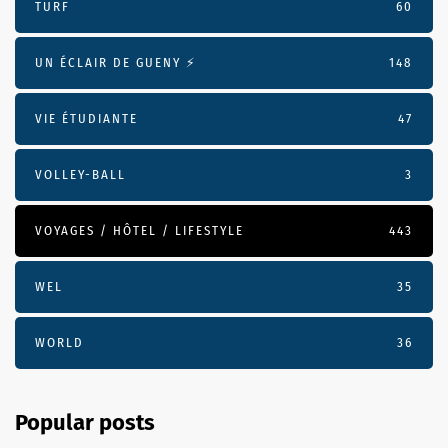
TURF
60
UN ÉCLAIR DE GUENY ⚡️
148
VIE ÉTUDIANTE
47
VOLLEY-BALL
3
VOYAGES / HÔTEL / LIFESTYLE
443
WEL
35
WORLD
36
Popular posts