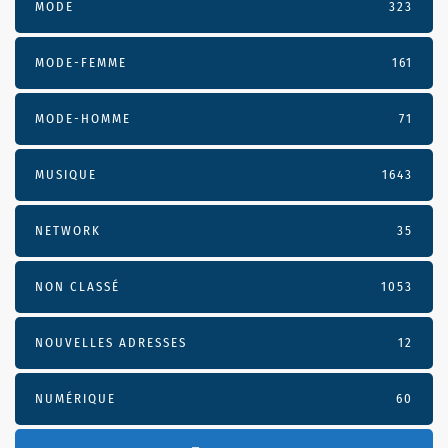
MODE
323
MODE-FEMME
161
MODE-HOMME
71
MUSIQUE
1643
NETWORK
35
NON CLASSÉ
1053
NOUVELLES ADRESSES
12
NUMÉRIQUE
60