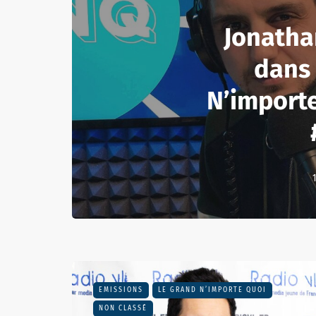
Jonatha
dans
N’import
1
EMISSIONS
LE GRAND N’IMPORTE QUOI
NON CLASSÉ