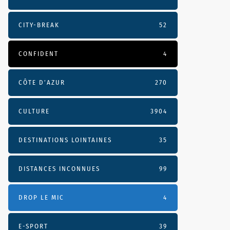
CITY-BREAK
52
CONFIDENT
4
CÔTE D’AZUR
270
CULTURE
3904
DESTINATIONS LOINTAINES
35
DISTANCES INCONNUES
99
DROP LE MIC
4
E-SPORT
39