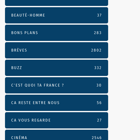
BEAUTÉ-HOMME
37
BONS PLANS
283
BRÈVES
2802
BUZZ
332
C'EST QUOI TA FRANCE ?
30
CA RESTE ENTRE NOUS
56
CA VOUS REGARDE
27
CINÉMA
2546