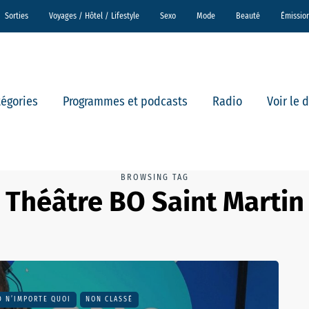
Sorties
Voyages / Hôtel / Lifestyle
Sexo
Mode
Beauté
Émissio
tégories
Programmes et podcasts
Radio
Voir le 
BROWSING TAG
Théâtre BO Saint Martin
D N’IMPORTE QUOI
NON CLASSÉ