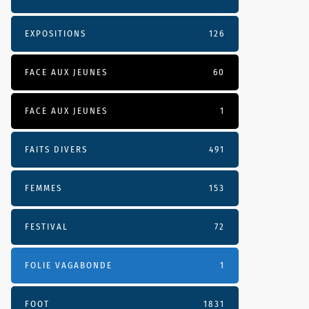
EXPOSITIONS
126
FACE AUX JEUNES
60
FACE AUX JEUNES
1
FAITS DIVERS
491
FEMMES
153
FESTIVAL
72
FOLIE VAGABONDE
1
FOOT
1831