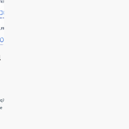
l
nq75.mp3Fin
Le