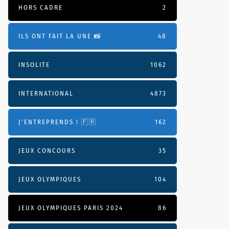
HORS CADRE
2
ILS ONT FAIT LA UNE 📸
48
INSOLITE
1062
INTERNATIONAL
4873
J'ENTREPRENDS ! 🇫🇷
162
JEUX CONCOURS
35
JEUX OLYMPIQUES
104
JEUX OLYMPIQUES PARIS 2024
86