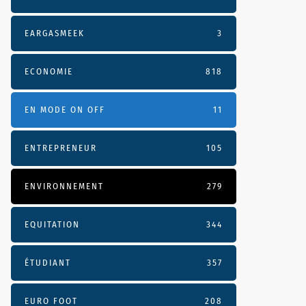
EARGASMEEK
3
ECONOMIE
818
EN MODE ON OFF
11
ENTREPRENEUR
105
ENVIRONNEMENT
279
EQUITATION
344
ÉTUDIANT
357
EURO FOOT
208