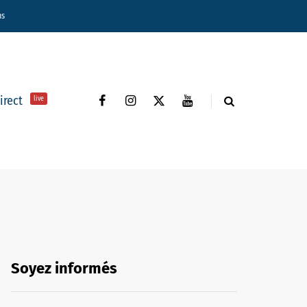
ns
direct
live
Soyez informés