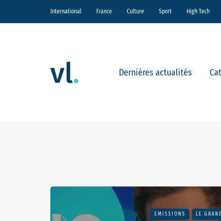
International
France
Culture
Sport
High Tech
Dernières actualités
Ca
EMISSIONS
LE GRAN