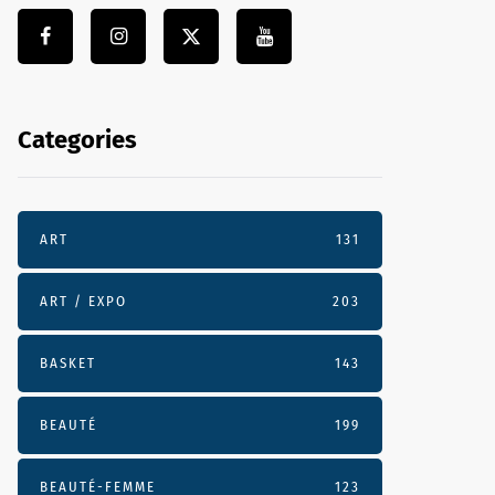
Categories
ART
131
ART / EXPO
203
BASKET
143
BEAUTÉ
199
BEAUTÉ-FEMME
123