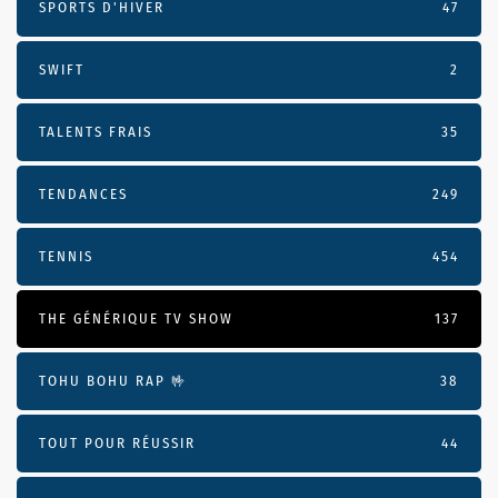
SPORTS D'HIVER
47
SWIFT
2
TALENTS FRAIS
35
TENDANCES
249
TENNIS
454
THE GÉNÉRIQUE TV SHOW
137
TOHU BOHU RAP 🤟
38
TOUT POUR RÉUSSIR
44