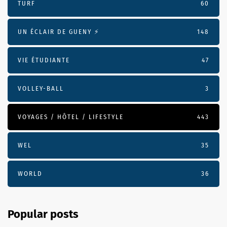
TURF
60
UN ÉCLAIR DE GUENY ⚡️
148
VIE ÉTUDIANTE
47
VOLLEY-BALL
3
VOYAGES / HÔTEL / LIFESTYLE
443
WEL
35
WORLD
36
Popular posts