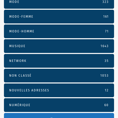
MODE
323
MODE-FEMME
161
MODE-HOMME
71
MUSIQUE
1643
NETWORK
35
NON CLASSÉ
1053
NOUVELLES ADRESSES
12
NUMÉRIQUE
60