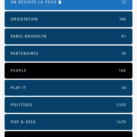
ON REVISITE LA TOILE 🖥️
12
ORIENTATION
166
PARIS-BROOKLYN
81
PARTENAIRES
18
PEOPLE
160
PLAY IT
46
POLITIQUE
2410
POP & GEEK
1478