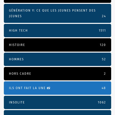
GÉNÉRATION Y: CE QUE LES JEUNES PENSENT DES
JEUNES
24
HIGH TECH
1511
HISTOIRE
120
HOMMES
52
HORS CADRE
2
ILS ONT FAIT LA UNE 📸
48
INSOLITE
1062