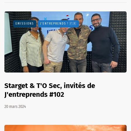
EMISSIONS
J'ENTREPRENDS ! 🇫🇷
Starget & T'O Sec, invités de
J'entreprends #102
20 mars 2024