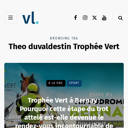
BROWSING TAG
Theo duvaldestin Trophée Vert
A LA UNE
SPORT
Trophée Vert à Bernay :
Pourquoi cette étape du trot
attelé est-elle devenue le
rendez-vous incontournable de