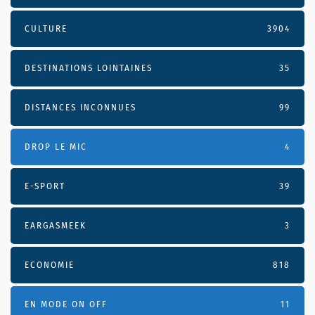
CULTURE
3904
DESTINATIONS LOINTAINES
35
DISTANCES INCONNUES
99
DROP LE MIC
4
E-SPORT
39
EARGASMEEK
3
ECONOMIE
818
EN MODE ON OFF
11