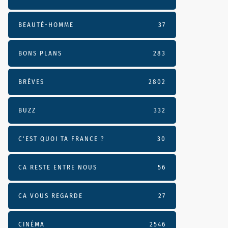
BEAUTÉ-HOMME
37
BONS PLANS
283
BRÈVES
2802
BUZZ
332
C'EST QUOI TA FRANCE ?
30
CA RESTE ENTRE NOUS
56
CA VOUS REGARDE
27
CINÉMA
2546