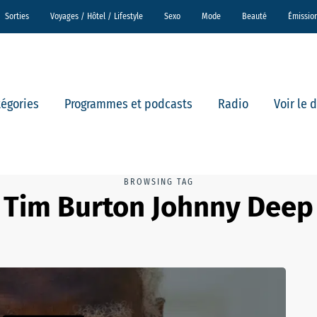
Sorties
Voyages / Hôtel / Lifestyle
Sexo
Mode
Beauté
Émissio
tégories
Programmes et podcasts
Radio
Voir le 
BROWSING TAG
Tim Burton Johnny Deep