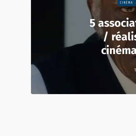
CINÉMA
5 associa
/ réal
cinéma
1