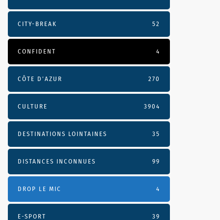
CITY-BREAK
52
CONFIDENT
4
CÔTE D’AZUR
270
CULTURE
3904
DESTINATIONS LOINTAINES
35
DISTANCES INCONNUES
99
DROP LE MIC
4
E-SPORT
39