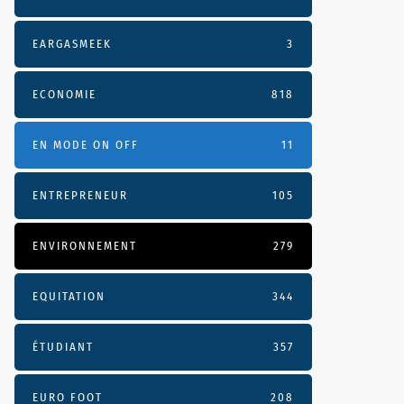
EARGASMEEK
3
ECONOMIE
818
EN MODE ON OFF
11
ENTREPRENEUR
105
ENVIRONNEMENT
279
EQUITATION
344
ÉTUDIANT
357
EURO FOOT
208