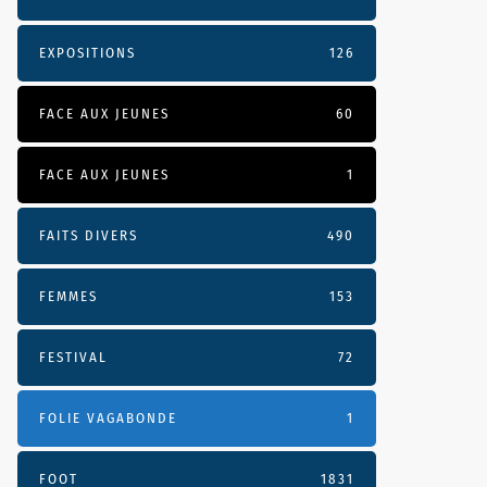
EXPOSITIONS
126
FACE AUX JEUNES
60
FACE AUX JEUNES
1
FAITS DIVERS
490
FEMMES
153
FESTIVAL
72
FOLIE VAGABONDE
1
FOOT
1831