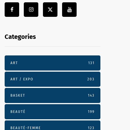
Categories
ART
131
ART / EXPO
203
BASKET
143
BEAUTÉ
199
BEAUTÉ-FEMME
123