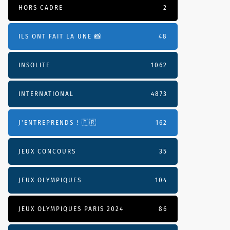
HORS CADRE
2
ILS ONT FAIT LA UNE 📸
48
INSOLITE
1062
INTERNATIONAL
4873
J'ENTREPRENDS ! 🇫🇷
162
JEUX CONCOURS
35
JEUX OLYMPIQUES
104
JEUX OLYMPIQUES PARIS 2024
86