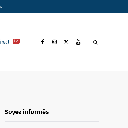
ns
direct
live
Soyez informés