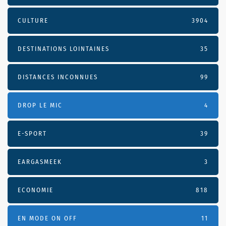
CULTURE
3904
DESTINATIONS LOINTAINES
35
DISTANCES INCONNUES
99
DROP LE MIC
4
E-SPORT
39
EARGASMEEK
3
ECONOMIE
818
EN MODE ON OFF
11