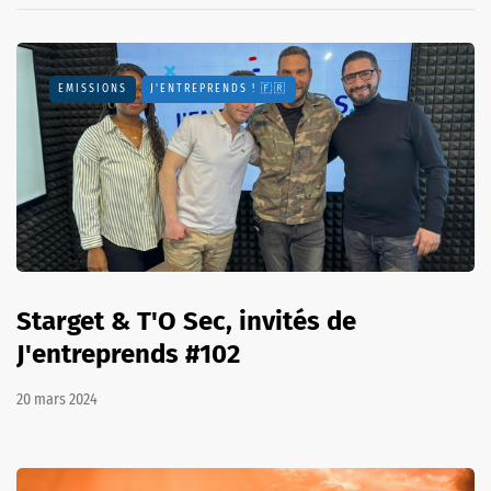
EMISSIONS
J'ENTREPRENDS ! 🇫🇷
Starget & T'O Sec, invités de
J'entreprends #102
20 mars 2024