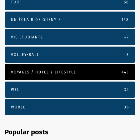
TURF
60
UN ÉCLAIR DE GUENY ⚡️
148
VIE ÉTUDIANTE
47
VOLLEY-BALL
3
VOYAGES / HÔTEL / LIFESTYLE
443
WEL
35
WORLD
36
Popular posts