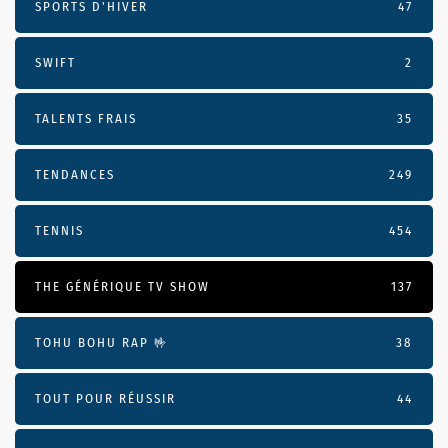
SPORTS D'HIVER
47
SWIFT
2
TALENTS FRAIS
35
TENDANCES
249
TENNIS
454
THE GÉNÉRIQUE TV SHOW
137
TOHU BOHU RAP 🤟
38
TOUT POUR RÉUSSIR
44