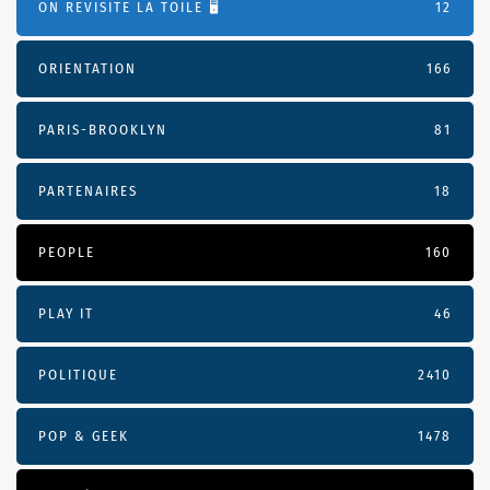
ON REVISITE LA TOILE 🖥️
12
ORIENTATION
166
PARIS-BROOKLYN
81
PARTENAIRES
18
PEOPLE
160
PLAY IT
46
POLITIQUE
2410
POP & GEEK
1478