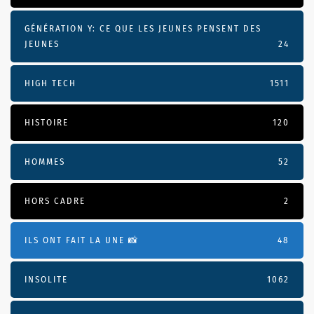
GÉNÉRATION Y: CE QUE LES JEUNES PENSENT DES
JEUNES
24
HIGH TECH
1511
HISTOIRE
120
HOMMES
52
HORS CADRE
2
ILS ONT FAIT LA UNE 📸
48
INSOLITE
1062