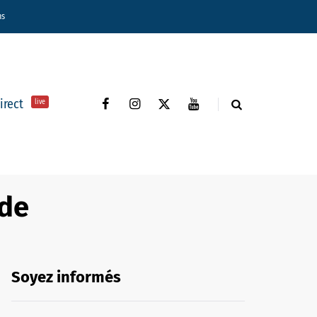
ns
direct
live
nde
Soyez informés