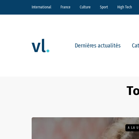
International
France
Culture
Sport
High Tech
Dernières actualités
Ca
To
A LA 