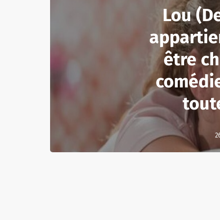
Lou (D
appartien
être c
comédi
tout
2