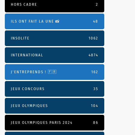
HORS CADRE
2
ILS ONT FAIT LA UNE 📸
48
INSOLITE
1062
INTERNATIONAL
4874
J'ENTREPRENDS ! 🇫🇷
162
JEUX CONCOURS
35
JEUX OLYMPIQUES
104
JEUX OLYMPIQUES PARIS 2024
86