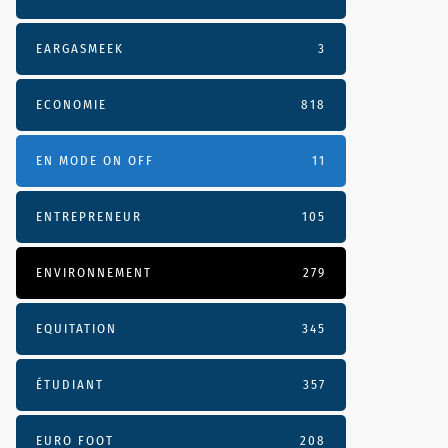
EARGASMEEK
3
ECONOMIE
818
EN MODE ON OFF
11
ENTREPRENEUR
105
ENVIRONNEMENT
279
EQUITATION
345
ÉTUDIANT
357
EURO FOOT
208