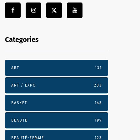
Categories
ART
131
ART / EXPO
203
BASKET
143
BEAUTÉ
199
BEAUTÉ-FEMME
123