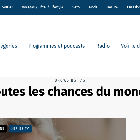
Sorties
Voyages / Hôtel / Lifestyle
Sexo
Mode
Beauté
Émissio
tégories
Programmes et podcasts
Radio
Voir le 
BROWSING TAG
utes les chances du mo
UNE
SÉRIES TV