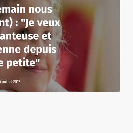
emain nous
t) : "Je veux
hanteuse et
enne depuis
e petite"
6 juillet 2017