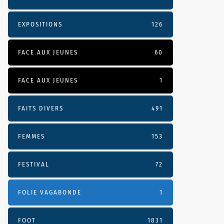
EXPOSITIONS
126
FACE AUX JEUNES
60
FACE AUX JEUNES
1
FAITS DIVERS
491
FEMMES
153
FESTIVAL
72
FOLIE VAGABONDE
1
FOOT
1831