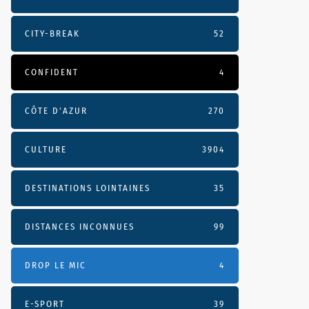
CITY-BREAK
52
CONFIDENT
4
CÔTE D’AZUR
270
CULTURE
3904
DESTINATIONS LOINTAINES
35
DISTANCES INCONNUES
99
DROP LE MIC
4
E-SPORT
39