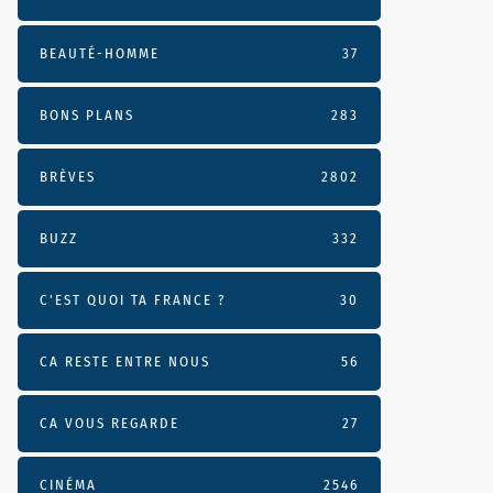
BEAUTÉ-HOMME
37
BONS PLANS
283
BRÈVES
2802
BUZZ
332
C'EST QUOI TA FRANCE ?
30
CA RESTE ENTRE NOUS
56
CA VOUS REGARDE
27
CINÉMA
2546