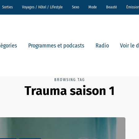
Sorties
Voyages / Hôtel / Lifestyle
Sexo
Mode
Beauté
Émissio
tégories
Programmes et podcasts
Radio
Voir le 
BROWSING TAG
Trauma saison 1