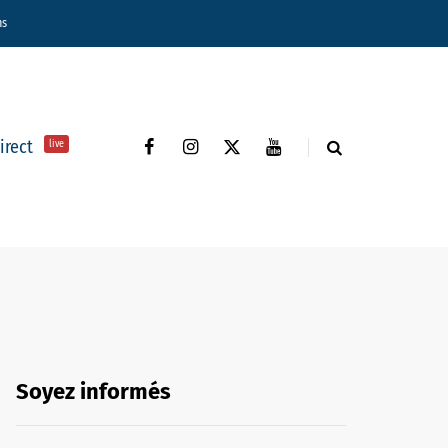
ns
direct
live
Soyez informés