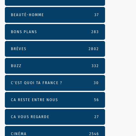
BEAUTÉ-HOMME
37
BONS PLANS
283
BRÈVES
2802
BUZZ
332
C'EST QUOI TA FRANCE ?
30
CA RESTE ENTRE NOUS
56
CA VOUS REGARDE
27
CINÉMA
2546