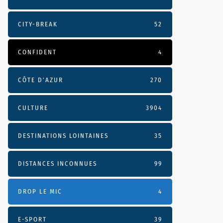
CITY-BREAK
52
CONFIDENT
4
CÔTE D’AZUR
270
CULTURE
3904
DESTINATIONS LOINTAINES
35
DISTANCES INCONNUES
99
DROP LE MIC
4
E-SPORT
39