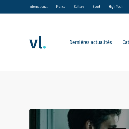
International
France
Culture
Sport
High Tech
Dernières actualités
Ca