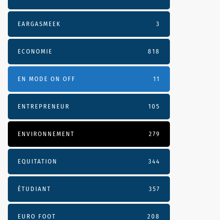
EARGASMEEK
3
ECONOMIE
818
EN MODE ON OFF
11
ENTREPRENEUR
105
ENVIRONNEMENT
279
EQUITATION
344
ÉTUDIANT
357
EURO FOOT
208