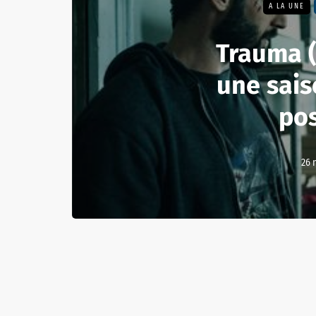
A LA UNE
Trauma 
une sais
pos
26 