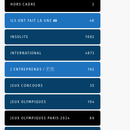
HORS CADRE
2
ILS ONT FAIT LA UNE 📸
48
INSOLITE
1062
INTERNATIONAL
4873
J'ENTREPRENDS ! 🇫🇷
162
JEUX CONCOURS
35
JEUX OLYMPIQUES
104
JEUX OLYMPIQUES PARIS 2024
86