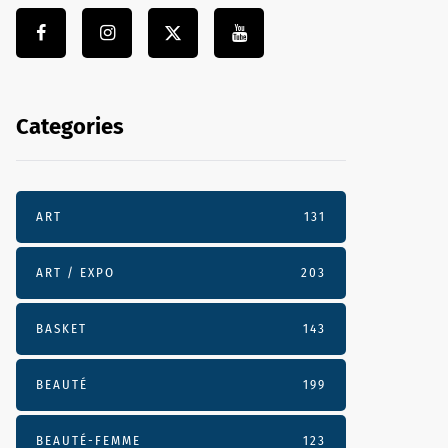
Categories
ART
131
ART / EXPO
203
BASKET
143
BEAUTÉ
199
BEAUTÉ-FEMME
123