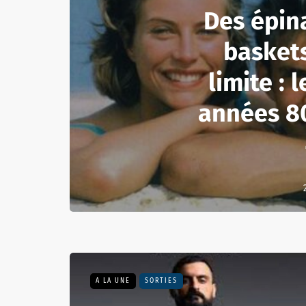
Des épin
basket
limite : 
années 80
A LA UNE
SORTIES