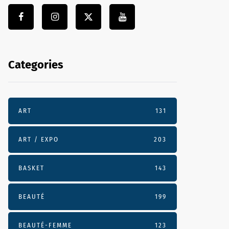
Categories
ART
131
ART / EXPO
203
BASKET
143
BEAUTÉ
199
BEAUTÉ-FEMME
123