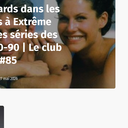
ards dans les
s à Extrême
les séries des
-90 | Le club
#85
27 mai 2026