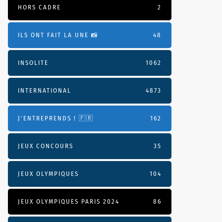
HORS CADRE
2
ILS ONT FAIT LA UNE 📸
48
INSOLITE
1062
INTERNATIONAL
4873
J'ENTREPRENDS ! 🇫🇷
162
JEUX CONCOURS
35
JEUX OLYMPIQUES
104
JEUX OLYMPIQUES PARIS 2024
86