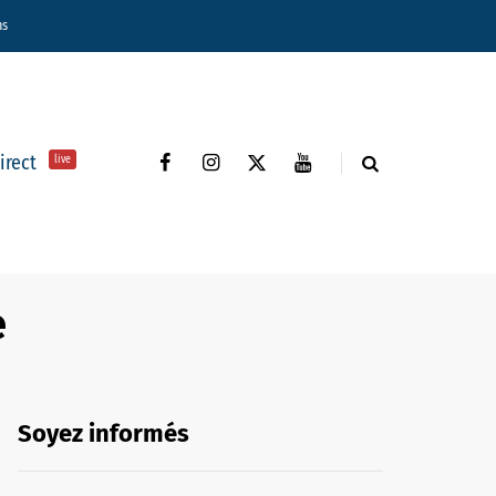
ns
direct
live
e
Soyez informés