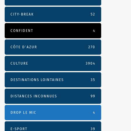
CITY-BREAK
52
CONFIDENT
4
CÔTE D’AZUR
270
CULTURE
3904
DESTINATIONS LOINTAINES
35
DISTANCES INCONNUES
99
DROP LE MIC
4
E-SPORT
39