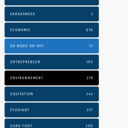
EARGASMEEK
3
ECONOMIE
818
EN MODE ON OFF
11
ENTREPRENEUR
105
ENVIRONNEMENT
279
EQUITATION
344
ÉTUDIANT
357
EURO FOOT
208