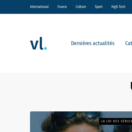
International
France
Culture
Sport
High Tech
Dernières actualités
Ca
LA LOI DES SÉRIES