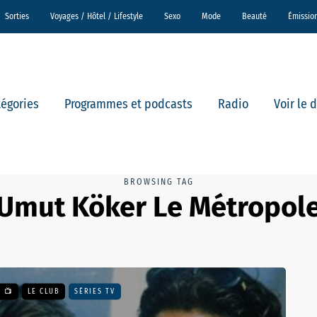
Sorties
Voyages / Hôtel / Lifestyle
Sexo
Mode
Beauté
Émissio
tégories
Programmes et podcasts
Radio
Voir le 
BROWSING TAG
Umut Köker Le Métropol
 📺
LE CLUB
SÉRIES TV