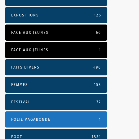
EXPOSITIONS
126
FACE AUX JEUNES
60
FACE AUX JEUNES
1
FAITS DIVERS
490
FEMMES
153
FESTIVAL
72
FOLIE VAGABONDE
1
FOOT
1831