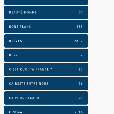
BEAUTÉ-HOMME
37
BONS PLANS
283
BRÈVES
2802
BUZZ
332
C'EST QUOI TA FRANCE ?
30
CA RESTE ENTRE NOUS
56
CA VOUS REGARDE
27
CINÉMA
2546