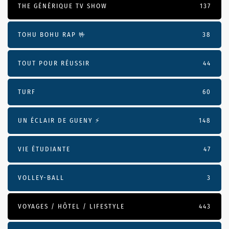
THE GÉNÉRIQUE TV SHOW
137
TOHU BOHU RAP 🤟
38
TOUT POUR RÉUSSIR
44
TURF
60
UN ÉCLAIR DE GUENY ⚡️
148
VIE ÉTUDIANTE
47
VOLLEY-BALL
3
VOYAGES / HÔTEL / LIFESTYLE
443