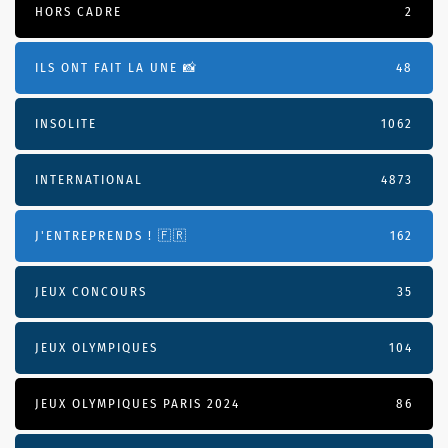
HORS CADRE
2
ILS ONT FAIT LA UNE 📸
48
INSOLITE
1062
INTERNATIONAL
4873
J'ENTREPRENDS ! 🇫🇷
162
JEUX CONCOURS
35
JEUX OLYMPIQUES
104
JEUX OLYMPIQUES PARIS 2024
86