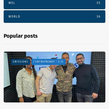
WEL
35
WORLD
36
Popular posts
EMISSIONS
J'ENTREPRENDS ! 🇫🇷