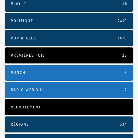
PLAY IT
46
POLITIQUE
2410
POP & GEEK
1478
PREMIÈRES FOIS
25
PUNCH
8
RADIO WEB 3 📈
2
RECRUTEMENT
1
RÉGIONS
534