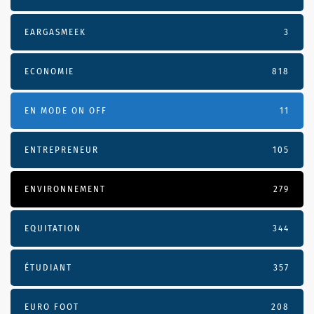
EARGASMEEK
3
ECONOMIE
818
EN MODE ON OFF
11
ENTREPRENEUR
105
ENVIRONNEMENT
279
EQUITATION
344
ÉTUDIANT
357
EURO FOOT
208