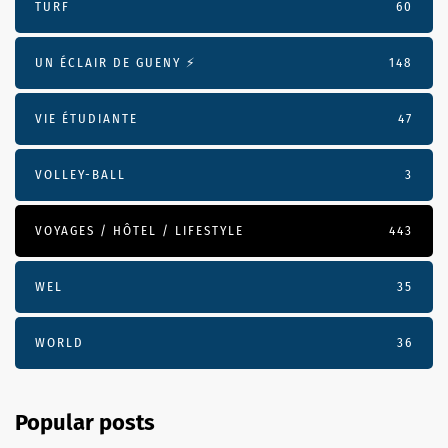
TURF
60
UN ÉCLAIR DE GUENY ⚡️
148
VIE ÉTUDIANTE
47
VOLLEY-BALL
3
VOYAGES / HÔTEL / LIFESTYLE
443
WEL
35
WORLD
36
Popular posts