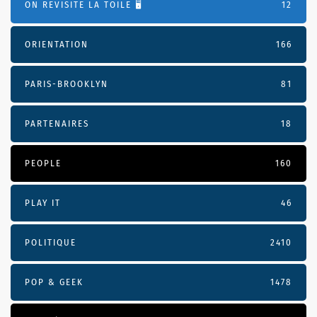
ON REVISITE LA TOILE 🖥️
12
ORIENTATION
166
PARIS-BROOKLYN
81
PARTENAIRES
18
PEOPLE
160
PLAY IT
46
POLITIQUE
2410
POP & GEEK
1478