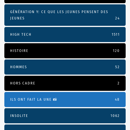
GÉNÉRATION Y: CE QUE LES JEUNES PENSENT DES
JEUNES
24
HIGH TECH
1511
HISTOIRE
120
HOMMES
52
HORS CADRE
2
ILS ONT FAIT LA UNE 📸
48
INSOLITE
1062