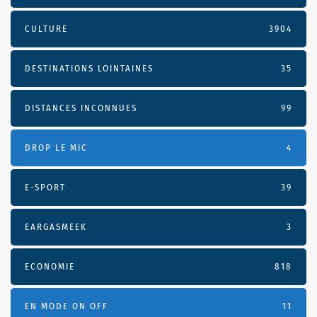
CULTURE
3904
DESTINATIONS LOINTAINES
35
DISTANCES INCONNUES
99
DROP LE MIC
4
E-SPORT
39
EARGASMEEK
3
ECONOMIE
818
EN MODE ON OFF
11