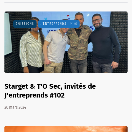
EMISSIONS
J'ENTREPRENDS ! 🇫🇷
Starget & T'O Sec, invités de
J'entreprends #102
20 mars 2024