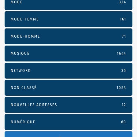
MODE
324
MODE-FEMME
161
MODE-HOMME
71
MUSIQUE
1644
NETWORK
35
NON CLASSÉ
1053
NOUVELLES ADRESSES
12
NUMÉRIQUE
60