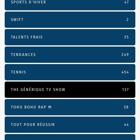
SPORTS D'HIVER
47
SWIFT
2
TALENTS FRAIS
35
TENDANCES
249
TENNIS
454
THE GÉNÉRIQUE TV SHOW
137
TOHU BOHU RAP 🤟
38
TOUT POUR RÉUSSIR
44