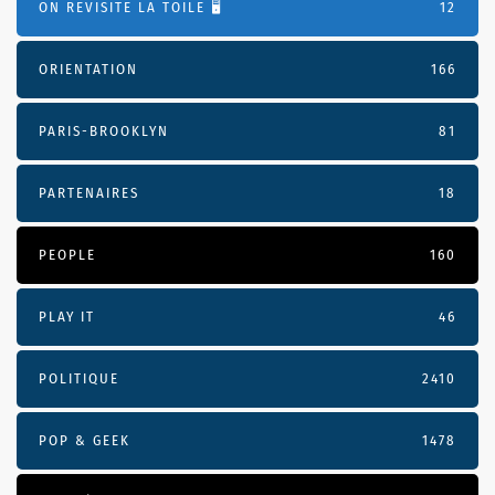
ON REVISITE LA TOILE 🖥️
12
ORIENTATION
166
PARIS-BROOKLYN
81
PARTENAIRES
18
PEOPLE
160
PLAY IT
46
POLITIQUE
2410
POP & GEEK
1478