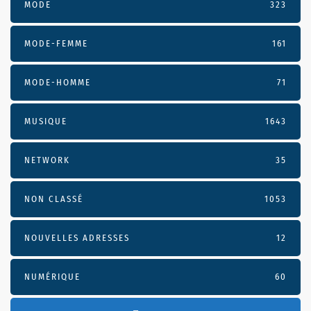
MODE
323
MODE-FEMME
161
MODE-HOMME
71
MUSIQUE
1643
NETWORK
35
NON CLASSÉ
1053
NOUVELLES ADRESSES
12
NUMÉRIQUE
60