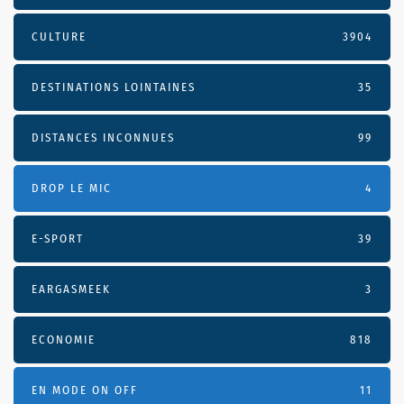
CULTURE
3904
DESTINATIONS LOINTAINES
35
DISTANCES INCONNUES
99
DROP LE MIC
4
E-SPORT
39
EARGASMEEK
3
ECONOMIE
818
EN MODE ON OFF
11