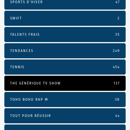
SPORTS D'HIVER
47
SWIFT
2
TALENTS FRAIS
35
TENDANCES
249
TENNIS
454
THE GÉNÉRIQUE TV SHOW
137
TOHU BOHU RAP 🤟
38
TOUT POUR RÉUSSIR
44