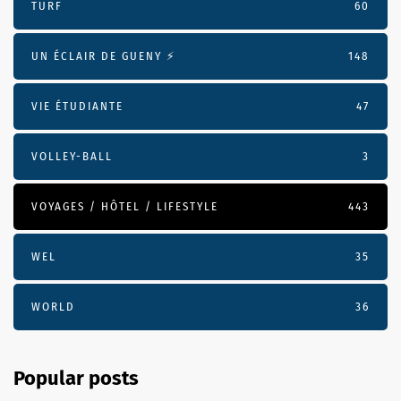
TURF
60
UN ÉCLAIR DE GUENY ⚡️
148
VIE ÉTUDIANTE
47
VOLLEY-BALL
3
VOYAGES / HÔTEL / LIFESTYLE
443
WEL
35
WORLD
36
Popular posts