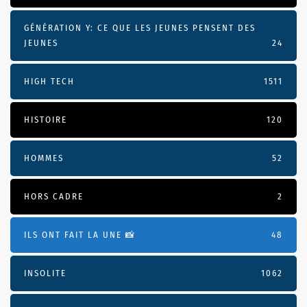
GÉNÉRATION Y: CE QUE LES JEUNES PENSENT DES
JEUNES
24
HIGH TECH
1511
HISTOIRE
120
HOMMES
52
HORS CADRE
2
ILS ONT FAIT LA UNE 📸
48
INSOLITE
1062