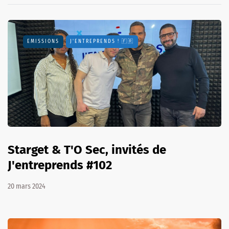
EMISSIONS
J'ENTREPRENDS ! 🇫🇷
Starget & T'O Sec, invités de
J'entreprends #102
20 mars 2024