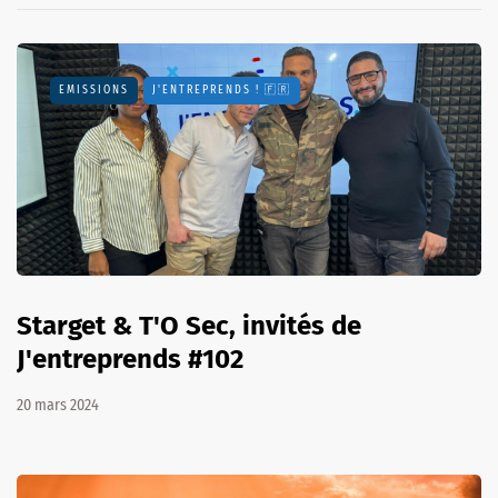
EMISSIONS
J'ENTREPRENDS ! 🇫🇷
Starget & T'O Sec, invités de
J'entreprends #102
20 mars 2024