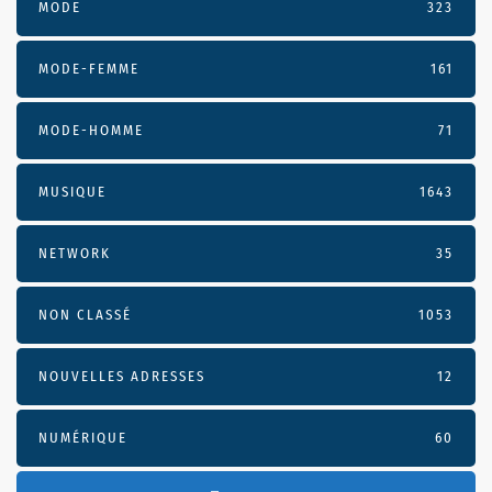
MODE
323
MODE-FEMME
161
MODE-HOMME
71
MUSIQUE
1643
NETWORK
35
NON CLASSÉ
1053
NOUVELLES ADRESSES
12
NUMÉRIQUE
60