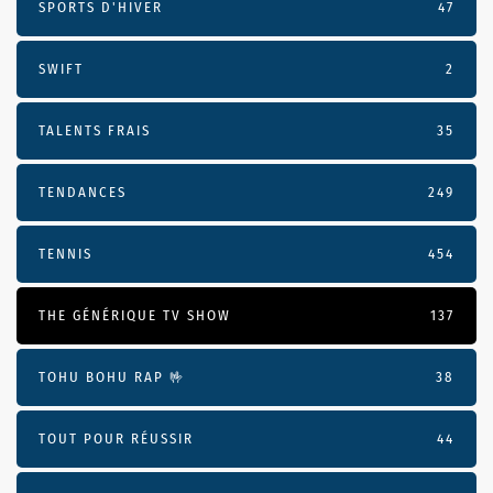
SPORTS D'HIVER
47
SWIFT
2
TALENTS FRAIS
35
TENDANCES
249
TENNIS
454
THE GÉNÉRIQUE TV SHOW
137
TOHU BOHU RAP 🤟
38
TOUT POUR RÉUSSIR
44