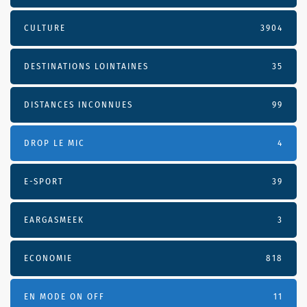
CULTURE
3904
DESTINATIONS LOINTAINES
35
DISTANCES INCONNUES
99
DROP LE MIC
4
E-SPORT
39
EARGASMEEK
3
ECONOMIE
818
EN MODE ON OFF
11