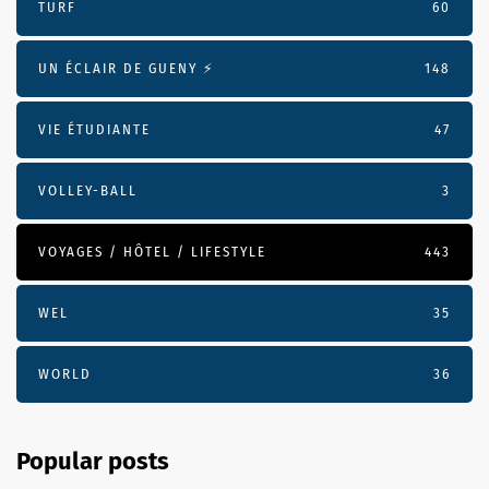
TURF
60
UN ÉCLAIR DE GUENY ⚡️
148
VIE ÉTUDIANTE
47
VOLLEY-BALL
3
VOYAGES / HÔTEL / LIFESTYLE
443
WEL
35
WORLD
36
Popular posts