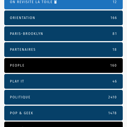
ON REVISITE LA TOILE 🖥️
12
ORIENTATION
166
PARIS-BROOKLYN
81
PARTENAIRES
18
PEOPLE
160
PLAY IT
46
POLITIQUE
2410
POP & GEEK
1478