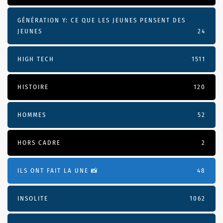
GÉNÉRATION Y: CE QUE LES JEUNES PENSENT DES
JEUNES
24
HIGH TECH
1511
HISTOIRE
120
HOMMES
52
HORS CADRE
2
ILS ONT FAIT LA UNE 📸
48
INSOLITE
1062