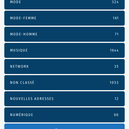
MODE
324
MODE-FEMME
161
MODE-HOMME
71
MUSIQUE
1644
NETWORK
35
NON CLASSÉ
1053
NOUVELLES ADRESSES
12
NUMÉRIQUE
60