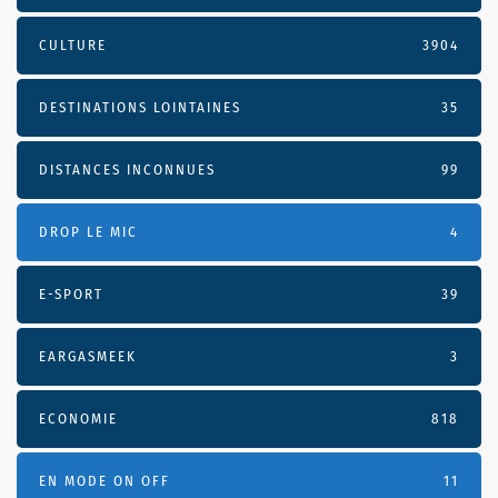
CULTURE
3904
DESTINATIONS LOINTAINES
35
DISTANCES INCONNUES
99
DROP LE MIC
4
E-SPORT
39
EARGASMEEK
3
ECONOMIE
818
EN MODE ON OFF
11