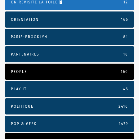
ON REVISITE LA TOILE 🖥️
12
ORIENTATION
166
PARIS-BROOKLYN
81
PARTENAIRES
18
PEOPLE
160
PLAY IT
46
POLITIQUE
2410
POP & GEEK
1479