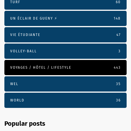
TURF
60
UN ÉCLAIR DE GUENY ⚡️
148
VIE ÉTUDIANTE
47
VOLLEY-BALL
3
VOYAGES / HÔTEL / LIFESTYLE
443
WEL
35
WORLD
36
Popular posts