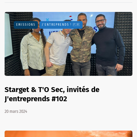
EMISSIONS
J'ENTREPRENDS ! 🇫🇷
Starget & T'O Sec, invités de
J'entreprends #102
20 mars 2024