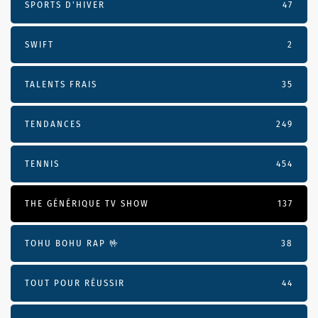
SPORTS D'HIVER
47
SWIFT
2
TALENTS FRAIS
35
TENDANCES
249
TENNIS
454
THE GÉNÉRIQUE TV SHOW
137
TOHU BOHU RAP 🤟
38
TOUT POUR RÉUSSIR
44