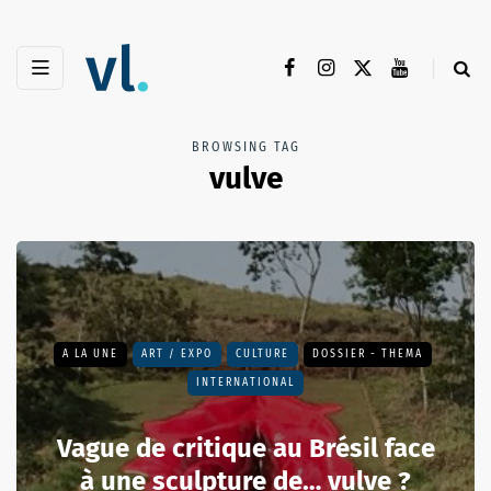
BROWSING TAG
vulve
A LA UNE
ART / EXPO
CULTURE
DOSSIER - THEMA
INTERNATIONAL
Vague de critique au Brésil face
à une sculpture de… vulve ?