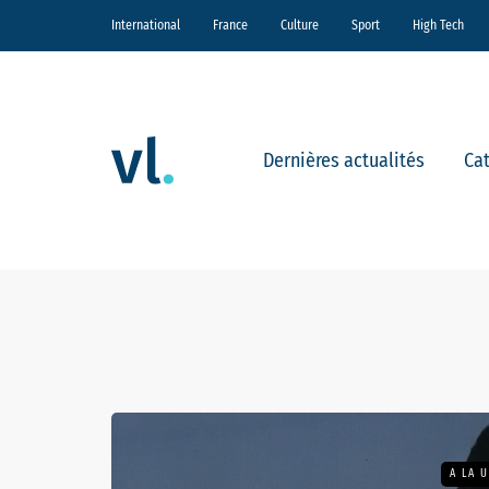
International
France
Culture
Sport
High Tech
Dernières actualités
Ca
A LA 