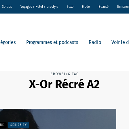
Sorties
Voyages / Hôtel / Lifestyle
Sexo
Mode
Beauté
Émissio
tégories
Programmes et podcasts
Radio
Voir le 
BROWSING TAG
X-Or Récré A2
UNE
SÉRIES TV