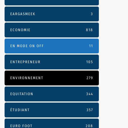
EARGASMEEK
3
ECONOMIE
818
EN MODE ON OFF
11
ENTREPRENEUR
105
ENVIRONNEMENT
279
EQUITATION
344
ÉTUDIANT
357
EURO FOOT
208