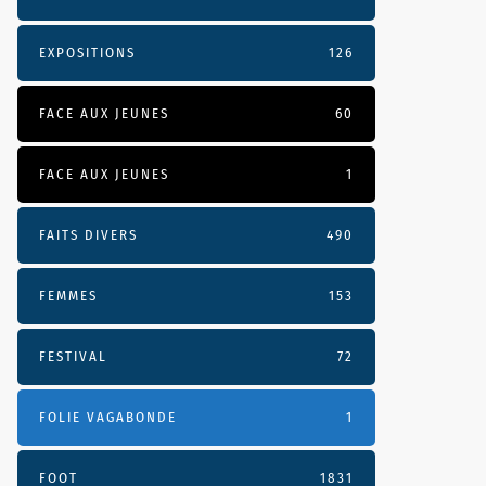
EXPOSITIONS
126
FACE AUX JEUNES
60
FACE AUX JEUNES
1
FAITS DIVERS
490
FEMMES
153
FESTIVAL
72
FOLIE VAGABONDE
1
FOOT
1831