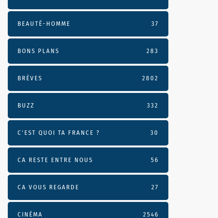
BEAUTÉ-HOMME
37
BONS PLANS
283
BRÈVES
2802
BUZZ
332
C'EST QUOI TA FRANCE ?
30
CA RESTE ENTRE NOUS
56
CA VOUS REGARDE
27
CINÉMA
2546