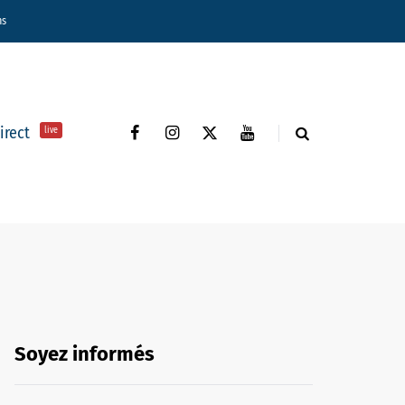
ns
direct
live
Soyez informés