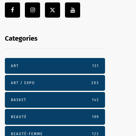
Categories
ART
131
ART / EXPO
203
BASKET
143
BEAUTÉ
199
BEAUTÉ-FEMME
123