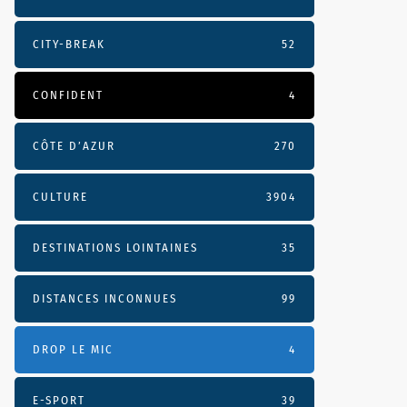
CITY-BREAK
52
CONFIDENT
4
CÔTE D’AZUR
270
CULTURE
3904
DESTINATIONS LOINTAINES
35
DISTANCES INCONNUES
99
DROP LE MIC
4
E-SPORT
39