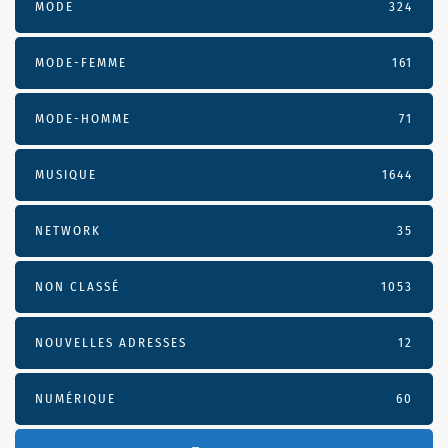
MODE
324
MODE-FEMME
161
MODE-HOMME
71
MUSIQUE
1644
NETWORK
35
NON CLASSÉ
1053
NOUVELLES ADRESSES
12
NUMÉRIQUE
60