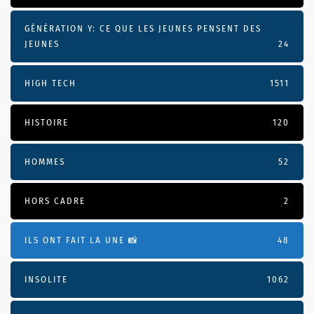
GÉNÉRATION Y: CE QUE LES JEUNES PENSENT DES
JEUNES
24
HIGH TECH
1511
HISTOIRE
120
HOMMES
52
HORS CADRE
2
ILS ONT FAIT LA UNE 📸
48
INSOLITE
1062