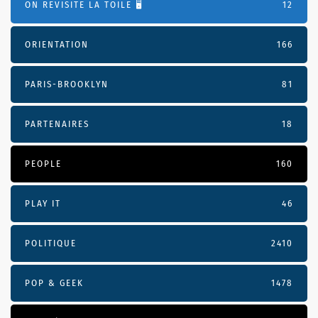
ON REVISITE LA TOILE 🖥️
12
ORIENTATION
166
PARIS-BROOKLYN
81
PARTENAIRES
18
PEOPLE
160
PLAY IT
46
POLITIQUE
2410
POP & GEEK
1478