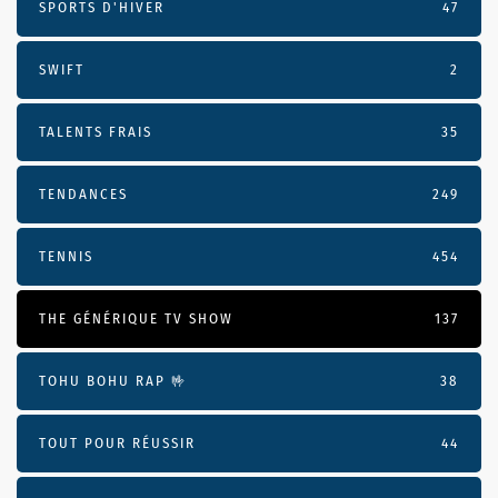
SPORTS D'HIVER
47
SWIFT
2
TALENTS FRAIS
35
TENDANCES
249
TENNIS
454
THE GÉNÉRIQUE TV SHOW
137
TOHU BOHU RAP 🤟
38
TOUT POUR RÉUSSIR
44