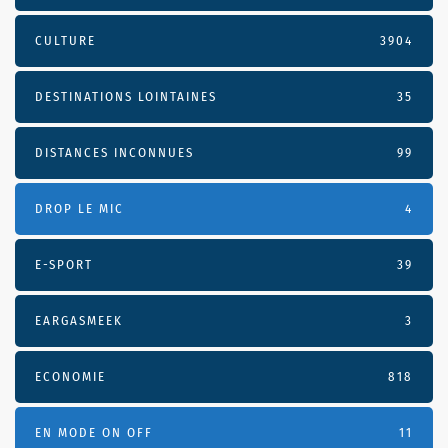
CULTURE
3904
DESTINATIONS LOINTAINES
35
DISTANCES INCONNUES
99
DROP LE MIC
4
E-SPORT
39
EARGASMEEK
3
ECONOMIE
818
EN MODE ON OFF
11