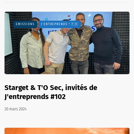
EMISSIONS
J'ENTREPRENDS ! 🇫🇷
Starget & T'O Sec, invités de
J'entreprends #102
20 mars 2024