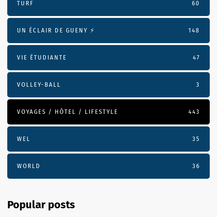
TURF
60
UN ÉCLAIR DE GUENY ⚡️
148
VIE ÉTUDIANTE
47
VOLLEY-BALL
3
VOYAGES / HÔTEL / LIFESTYLE
443
WEL
35
WORLD
36
Popular posts