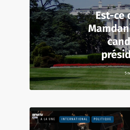
Est-ce
Mamdani
cand
présid
5 
A LA UNE
INTERNATIONAL
POLITIQUE