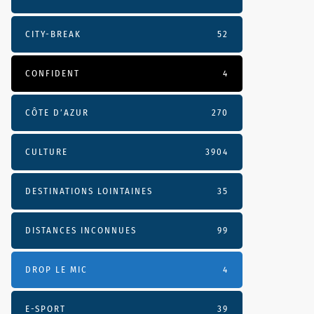
CITY-BREAK
52
CONFIDENT
4
CÔTE D’AZUR
270
CULTURE
3904
DESTINATIONS LOINTAINES
35
DISTANCES INCONNUES
99
DROP LE MIC
4
E-SPORT
39