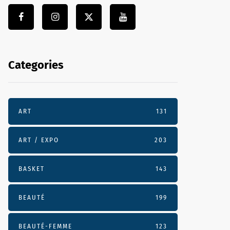
Categories
ART
131
ART / EXPO
203
BASKET
143
BEAUTÉ
199
BEAUTÉ-FEMME
123