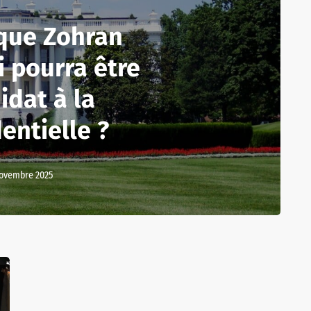
 que Zohran
 pourra être
idat à la
entielle ?
novembre 2025