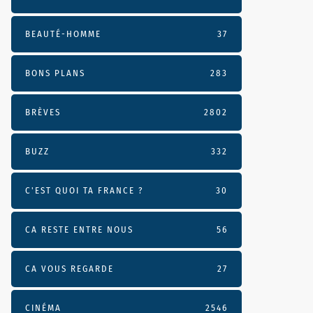
BEAUTÉ-HOMME
37
BONS PLANS
283
BRÈVES
2802
BUZZ
332
C'EST QUOI TA FRANCE ?
30
CA RESTE ENTRE NOUS
56
CA VOUS REGARDE
27
CINÉMA
2546