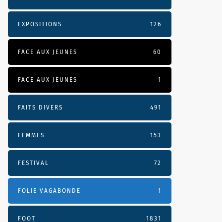
EXPOSITIONS
126
FACE AUX JEUNES
60
FACE AUX JEUNES
1
FAITS DIVERS
491
FEMMES
153
FESTIVAL
72
FOLIE VAGABONDE
1
FOOT
1831