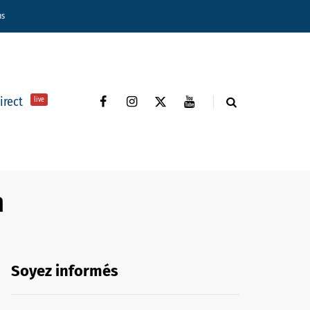
ns
direct
live
n
Soyez informés