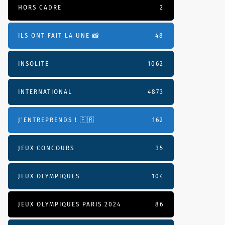
HORS CADRE
2
ILS ONT FAIT LA UNE 📸
48
INSOLITE
1062
INTERNATIONAL
4873
J'ENTREPRENDS ! 🇫🇷
162
JEUX CONCOURS
35
JEUX OLYMPIQUES
104
JEUX OLYMPIQUES PARIS 2024
86