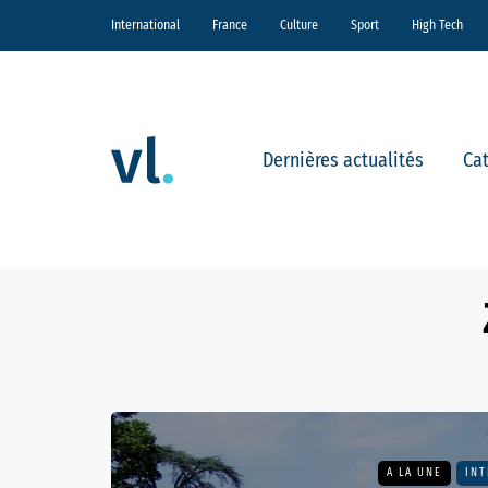
International
France
Culture
Sport
High Tech
Dernières actualités
Ca
A LA UNE
INT