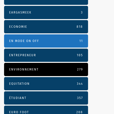
EARGASMEEK
3
ECONOMIE
818
EN MODE ON OFF
11
ENTREPRENEUR
105
ENVIRONNEMENT
279
EQUITATION
344
ÉTUDIANT
357
EURO FOOT
208