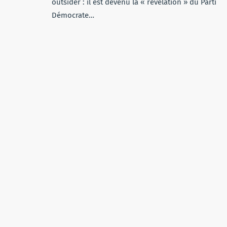
outsider : il est devenu la « révélation » du Parti
Démocrate…