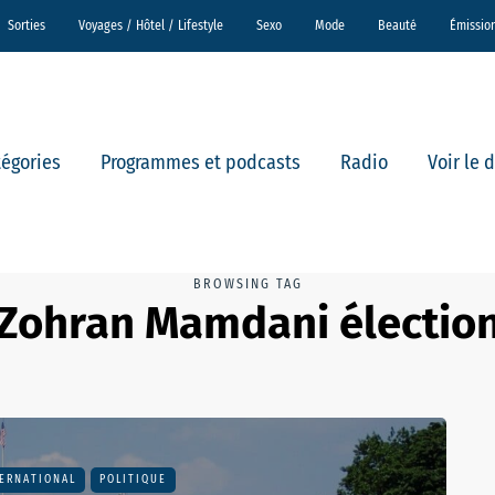
Sorties
Voyages / Hôtel / Lifestyle
Sexo
Mode
Beauté
Émissio
tégories
Programmes et podcasts
Radio
Voir le 
BROWSING TAG
Zohran Mamdani électio
ERNATIONAL
POLITIQUE