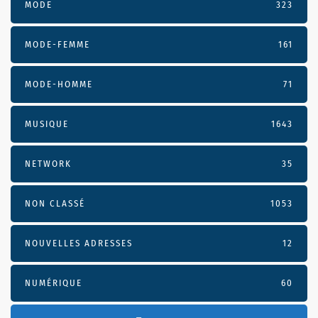
MODE
323
MODE-FEMME
161
MODE-HOMME
71
MUSIQUE
1643
NETWORK
35
NON CLASSÉ
1053
NOUVELLES ADRESSES
12
NUMÉRIQUE
60