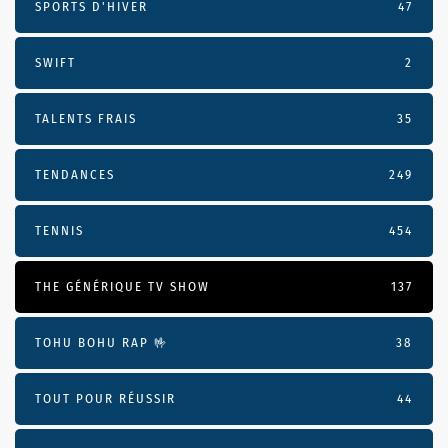
SPORTS D'HIVER
47
SWIFT
2
TALENTS FRAIS
35
TENDANCES
249
TENNIS
454
THE GÉNÉRIQUE TV SHOW
137
TOHU BOHU RAP 🤟
38
TOUT POUR RÉUSSIR
44