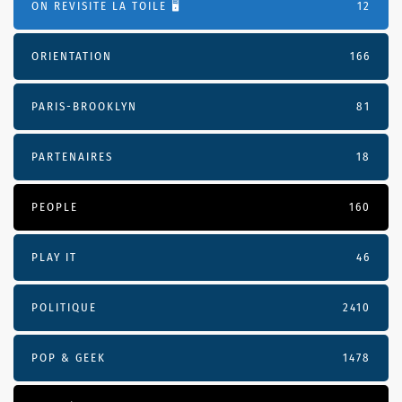
ON REVISITE LA TOILE 🖥️
12
ORIENTATION
166
PARIS-BROOKLYN
81
PARTENAIRES
18
PEOPLE
160
PLAY IT
46
POLITIQUE
2410
POP & GEEK
1478