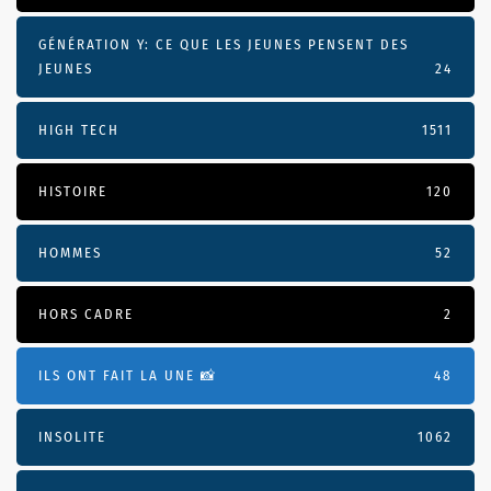
GÉNÉRATION Y: CE QUE LES JEUNES PENSENT DES
JEUNES
24
HIGH TECH
1511
HISTOIRE
120
HOMMES
52
HORS CADRE
2
ILS ONT FAIT LA UNE 📸
48
INSOLITE
1062