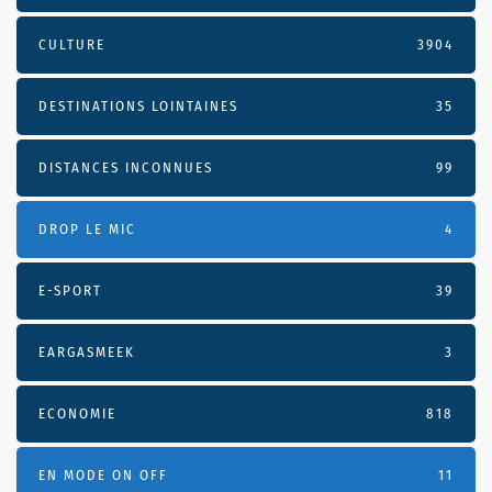
CULTURE
3904
DESTINATIONS LOINTAINES
35
DISTANCES INCONNUES
99
DROP LE MIC
4
E-SPORT
39
EARGASMEEK
3
ECONOMIE
818
EN MODE ON OFF
11