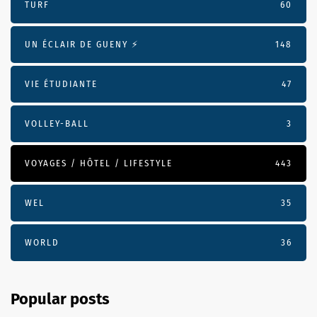
TURF
60
UN ÉCLAIR DE GUENY ⚡️
148
VIE ÉTUDIANTE
47
VOLLEY-BALL
3
VOYAGES / HÔTEL / LIFESTYLE
443
WEL
35
WORLD
36
Popular posts