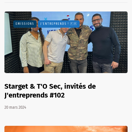
EMISSIONS
J'ENTREPRENDS ! 🇫🇷
Starget & T'O Sec, invités de
J'entreprends #102
20 mars 2024