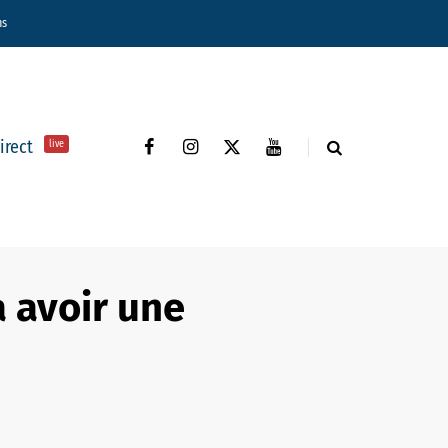
ns
direct
live
a avoir une