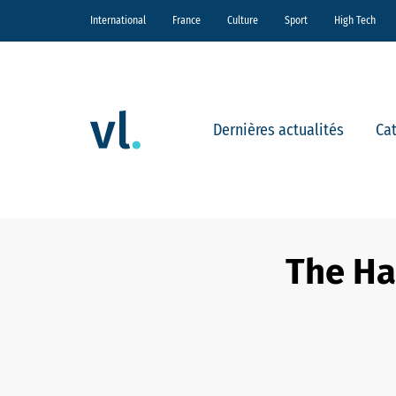
International
France
Culture
Sport
High Tech
Dernières actualités
Ca
The Han