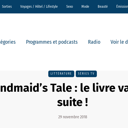
Sorties
Voyages / Hôtel / Lifestyle
Sexo
Mode
Beauté
Émissio
tégories
Programmes et podcasts
Radio
Voir le 
LITTÉRATURE
SÉRIES TV
dmaid’s Tale : le livre v
suite !
29 novembre 2018