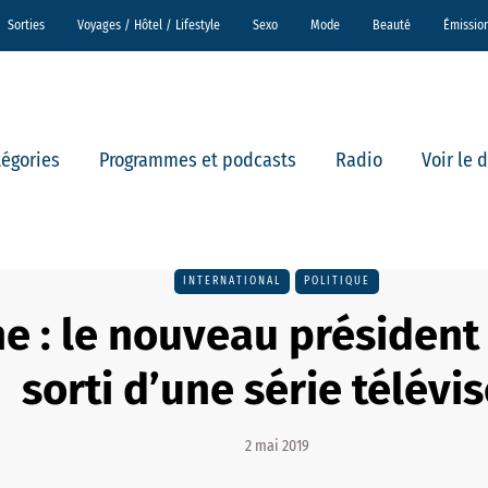
Sorties
Voyages / Hôtel / Lifestyle
Sexo
Mode
Beauté
Émissio
tégories
Programmes et podcasts
Radio
Voir le 
INTERNATIONAL
POLITIQUE
e : le nouveau président 
sorti d’une série télévi
2 mai 2019