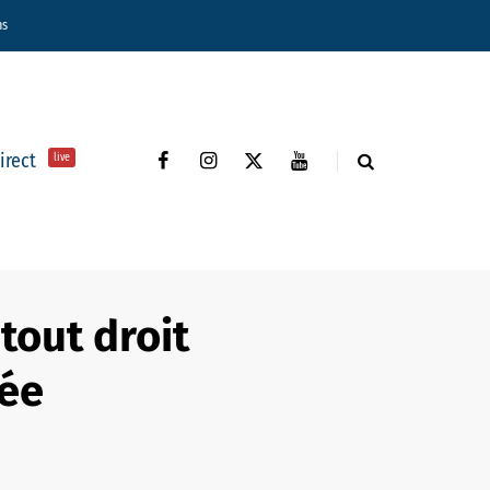
ns
direct
live
tout droit
sée