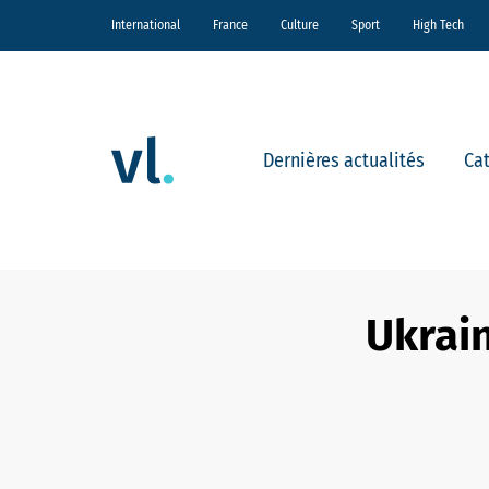
International
France
Culture
Sport
High Tech
Dernières actualités
Ca
Ukrain