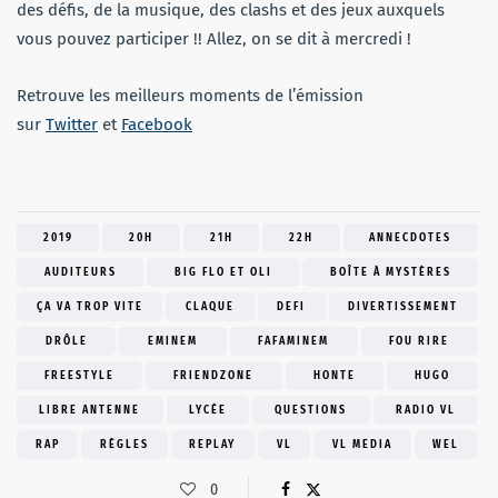
des défis, de la musique, des clashs et des jeux auxquels
vous pouvez participer !! Allez, on se dit à mercredi !
Retrouve les meilleurs moments de l’émission
sur
Twitter
et
Facebook
2019
20H
21H
22H
ANNECDOTES
AUDITEURS
BIG FLO ET OLI
BOÎTE À MYSTÈRES
ÇA VA TROP VITE
CLAQUE
DEFI
DIVERTISSEMENT
DRÔLE
EMINEM
FAFAMINEM
FOU RIRE
FREESTYLE
FRIENDZONE
HONTE
HUGO
LIBRE ANTENNE
LYCÉE
QUESTIONS
RADIO VL
RAP
RÈGLES
REPLAY
VL
VL MEDIA
WEL
0