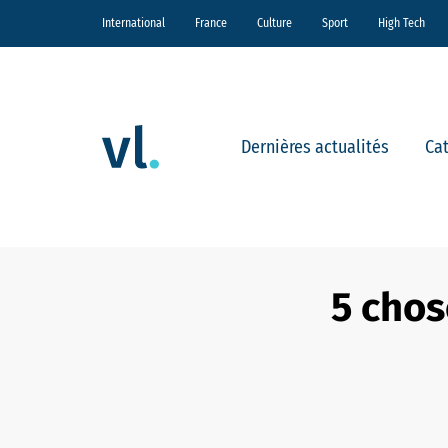
International
France
Culture
Sport
High Tech
Dernières actualités
Ca
5 chos