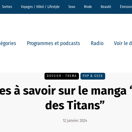
Sorties
Voyages / Hôtel / Lifestyle
Sexo
Mode
Beauté
Émissio
tégories
Programmes et podcasts
Radio
Voir le 
DOSSIER - THEMA
POP & GEEK
es à savoir sur le manga 
des Titans”
12 janvier 2024