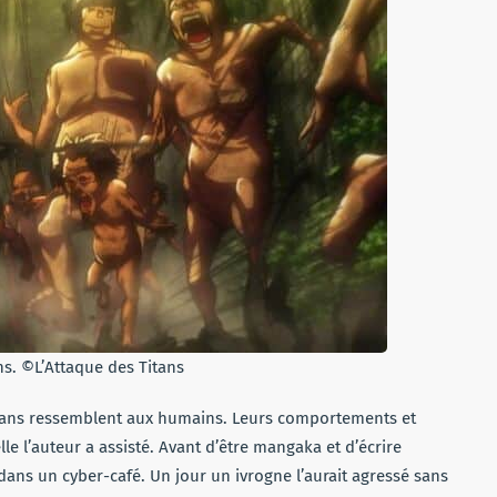
ns. ©L’Attaque des Titans
itans ressemblent aux humains. Leurs comportements et
lle l’auteur a assisté. Avant d’être mangaka et d’écrire
 dans un cyber-café. Un jour un ivrogne l’aurait agressé sans