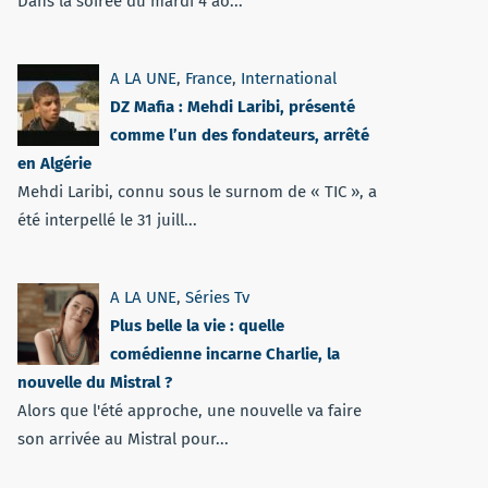
Dans la soirée du mardi 4 ao...
A LA UNE
,
France
,
International
DZ Mafia : Mehdi Laribi, présenté
comme l’un des fondateurs, arrêté
en Algérie
Mehdi Laribi, connu sous le surnom de « TIC », a
été interpellé le 31 juill...
A LA UNE
,
Séries Tv
Plus belle la vie : quelle
comédienne incarne Charlie, la
nouvelle du Mistral ?
Alors que l'été approche, une nouvelle va faire
son arrivée au Mistral pour...