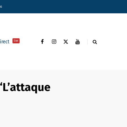
ns
direct
live
“L’attaque