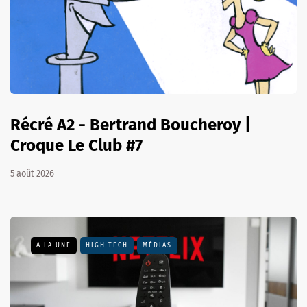
Récré A2 - Bertrand Boucheroy |
Croque Le Club #7
5 août 2026
A LA UNE
HIGH TECH
MÉDIAS