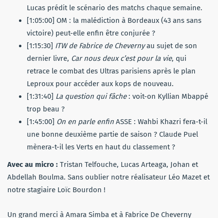
Lucas prédit le scénario des matchs chaque semaine.
[1:05:00] OM : la malédiction à Bordeaux (43 ans sans
victoire) peut-elle enfin être conjurée ?
[1:15:30]
ITW de Fabrice de Cheverny
au sujet de son
dernier livre,
Car nous deux c’est pour la vie
, qui
retrace le combat des Ultras parisiens après le plan
Leproux pour accéder aux kops de nouveau.
[1:31:40]
La question qui fâche
: voit-on Kyllian Mbappé
trop beau ?
[1:45:00]
On en parle enfin
ASSE : Wahbi Khazri fera-t-il
une bonne deuxième partie de saison ? Claude Puel
mènera-t-il les Verts en haut du classement ?
Avec au micro :
Tristan Telfouche, Lucas Arteaga, Johan et
Abdellah Boulma. Sans oublier notre réalisateur Léo Mazet et
notre stagiaire Loïc Bourdon !
Un grand merci à Amara Simba et à Fabrice De Cheverny