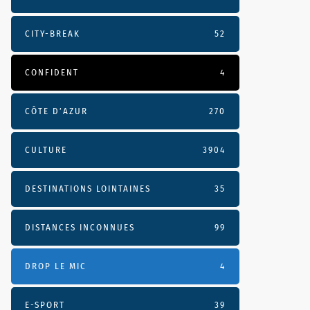
CITY-BREAK
52
CONFIDENT
4
CÔTE D’AZUR
270
CULTURE
3904
DESTINATIONS LOINTAINES
35
DISTANCES INCONNUES
99
DROP LE MIC
4
E-SPORT
39