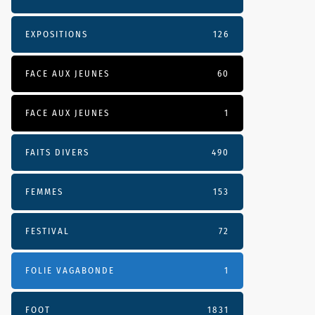
EXPOSITIONS
126
FACE AUX JEUNES
60
FACE AUX JEUNES
1
FAITS DIVERS
490
FEMMES
153
FESTIVAL
72
FOLIE VAGABONDE
1
FOOT
1831