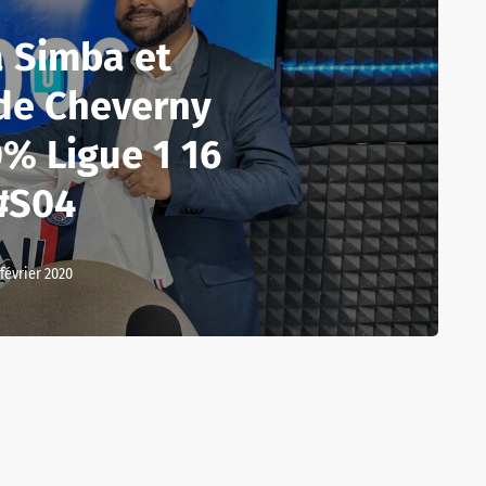
 Simba et
 de Cheverny
% Ligue 1 16
#S04
 février 2020