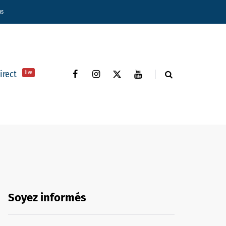
ns
direct
live
Soyez informés