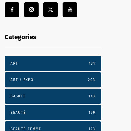
Categories
ART
131
ART / EXPO
203
BASKET
143
BEAUTÉ
199
BEAUTÉ-FEMME
123