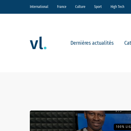
International
France
Culture
Sport
High Tech
Dernières actualités
Ca
100% LIG