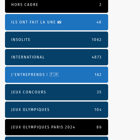
HORS CADRE
2
ILS ONT FAIT LA UNE 📸
48
INSOLITE
1062
INTERNATIONAL
4873
J'ENTREPRENDS ! 🇫🇷
162
JEUX CONCOURS
35
JEUX OLYMPIQUES
104
JEUX OLYMPIQUES PARIS 2024
86