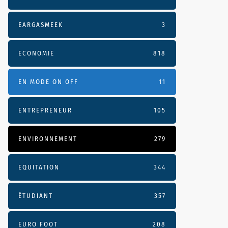
EARGASMEEK
3
ECONOMIE
818
EN MODE ON OFF
11
ENTREPRENEUR
105
ENVIRONNEMENT
279
EQUITATION
344
ÉTUDIANT
357
EURO FOOT
208