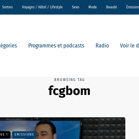
Sorties
Voyages / Hôtel / Lifestyle
Sexo
Mode
Beauté
Émissio
tégories
Programmes et podcasts
Radio
Voir le 
BROWSING TAG
fcgbom
UE 1
EMISSIONS