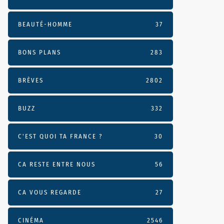
BEAUTÉ-HOMME
37
BONS PLANS
283
BRÈVES
2802
BUZZ
332
C'EST QUOI TA FRANCE ?
30
CA RESTE ENTRE NOUS
56
CA VOUS REGARDE
27
CINÉMA
2546